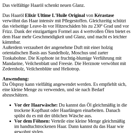
Das vielfältige Haaröl schenkt neuen Glanz.
Das Haaröl
Elixir Ultime L'Huile Original
von
Kérastase
verwöhnt das Haar intensiv mit Pflegestoffen. Gleichzeitig schützt
das vielseitige Leave-In vor Hitzeschäden bis zu 230º Grad und vor
Frizz. Dank der einzigartigen Formel aus 4 wertvollen Ölen bietet es
dem Haar mehr Geschmeidigkeit und Glanz, und macht es leichter
kämmbar.
Außerdem verzaubert der angenehme Duft mit einer holzig
orientalischen Basis aus Sandelholz, Moschus und zarter
Tonkabohne. Die Kopfnote ist fruchtig-blumige Verführung mit
Mandarine, Veilchenblatt und Freesie. Die Herznote verwöhnt mit
Zedernholz, Veilchenblüte und Heliotrop.
Anwendung:
Da Ölspray kann vielfältig angewendet werden. Es empfiehlt sich,
eine kleine Menge zu verwenden, und sie nach Bedarf
abzuschätzen.
Vor der Haarwäsche:
Du kannst das Öl gleichmäßig in die
trockene Kopfhaut oder Haarlängen einarbeiten. Danach
spülst du es mit der üblichen Wäsche aus.
Vor dem Föhnen:
Verteile eine kleine Menge gleichmäßig
im handtuchtrockenen Haar. Dann kannst du das Haar wie
gewohnt stylen.