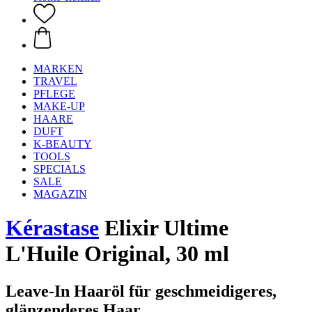
MARKEN
TRAVEL
PFLEGE
MAKE-UP
HAARE
DUFT
K-BEAUTY
TOOLS
SPECIALS
SALE
MAGAZIN
Kérastase
Elixir Ultime
L'Huile Original, 30 ml
Leave-In Haaröl für geschmeidigeres,
glänzenderes Haar