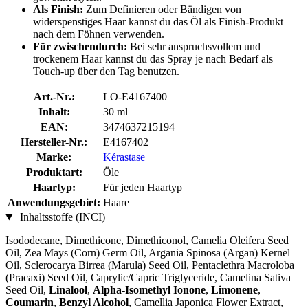
Als Finish:
Zum Definieren oder Bändigen von
widerspenstiges Haar kannst du das Öl als Finish-Produkt
nach dem Föhnen verwenden.
Für zwischendurch:
Bei sehr anspruchsvollem und
trockenem Haar kannst du das Spray je nach Bedarf als
Touch-up über den Tag benutzen.
Art.-Nr.:
LO-E4167400
Inhalt:
30 ml
EAN:
3474637215194
Hersteller-Nr.:
E4167402
Marke:
Kérastase
Produktart:
Öle
Haartyp:
Für jeden Haartyp
Anwendungsgebiet:
Haare
Inhaltsstoffe (INCI)
Isododecane, Dimethicone, Dimethiconol, Camelia Oleifera Seed
Oil, Zea Mays (Corn) Germ Oil, Argania Spinosa (Argan) Kernel
Oil, Sclerocarya Birrea (Marula) Seed Oil, Pentaclethra Macroloba
(Pracaxi) Seed Oil, Caprylic/Capric Triglyceride, Camelina Sativa
Seed Oil,
Linalool
,
Alpha-Isomethyl Ionone
,
Limonene
,
Coumarin
,
Benzyl Alcohol
, Camellia Japonica Flower Extract,