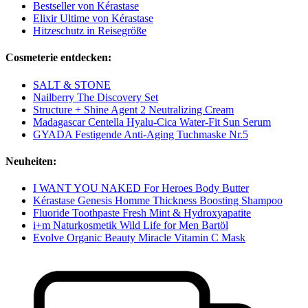
Bestseller von Kérastase
Elixir Ultime von Kérastase
Hitzeschutz in Reisegröße
Cosmeterie entdecken:
SALT & STONE
Nailberry The Discovery Set
Structure + Shine Agent 2 Neutralizing Cream
Madagascar Centella Hyalu-Cica Water-Fit Sun Serum
GYADA Festigende Anti-Aging Tuchmaske Nr.5
Neuheiten:
I WANT YOU NAKED For Heroes Body Butter
Kérastase Genesis Homme Thickness Boosting Shampoo
Fluoride Toothpaste Fresh Mint & Hydroxyapatite
i+m Naturkosmetik Wild Life for Men Bartöl
Evolve Organic Beauty Miracle Vitamin C Mask