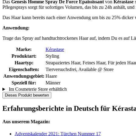
Das
Genesis Homme Spray De Force Épaississant
von
Kérastase
s
Pflegesprays sorgt für sofortiges Volumen, das bis zu 24h anhält, und 
Das Haar kann bereits nach einer Anwendung um bis zu 25% dicker 
Anwendung:
Trage das Spray auf handtuchtrockenes Haar auf, indem Du es auf L
Marke:
Kérastase
Produktart:
Styling
Haartyp:
Strapaziertes Haar, Feines Haar, Für jeden Haa
Eigenschaften:
Tierversuchsfrei, Available @ Store
Anwendungsgebiet:
Haare
Speziell für:
Männer
Im Cosmeterie Store erhältlich
Dieses Produkt bewerten
Erfahrungsberichte in Deutsch für Kérast
Aus unserem Magazin:
Adventskalender 2021: Türchen Nummer 17