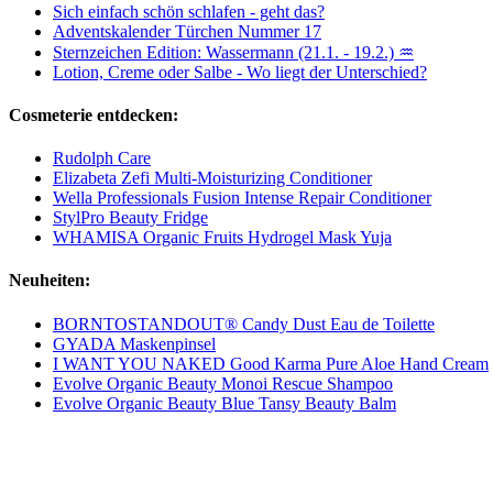
Sich einfach schön schlafen - geht das?
Adventskalender Türchen Nummer 17
Sternzeichen Edition: Wassermann (21.1. - 19.2.) ♒
Lotion, Creme oder Salbe - Wo liegt der Unterschied?
Cosmeterie entdecken:
Rudolph Care
Elizabeta Zefi Multi-Moisturizing Conditioner
Wella Professionals Fusion Intense Repair Conditioner
StylPro Beauty Fridge
WHAMISA Organic Fruits Hydrogel Mask Yuja
Neuheiten:
BORNTOSTANDOUT® Candy Dust Eau de Toilette
GYADA Maskenpinsel
I WANT YOU NAKED Good Karma Pure Aloe Hand Cream
Evolve Organic Beauty Monoi Rescue Shampoo
Evolve Organic Beauty Blue Tansy Beauty Balm