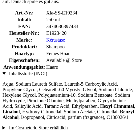
auf. Danach spüle es gut aus.
Art.-Nr.:
Xla-SS-E19234
Inhalt:
250 ml
EAN:
3474636397433
Hersteller-Nr.:
E1923420
Marke:
Kérastase
Produktart:
Shampoo
Haartyp:
Feines Haar
Eigenschaften:
Available @ Store
Anwendungsgebiet:
Haare
Inhaltsstoffe (INCI)
Aqua, Sodium Laureth Sulfate, Laureth-5 Carboxylic Acid,
Propylene Glycol, Ceteareth-60 Myristyl Glycol, Sodium Chloride,
Hexylene Glycol, Polyquaternium-10, Sodium Benzoate, Sodium
Hydroxyde, Piroctone Olamine, Methylparaben, Glycyrrhetinic
Acid, Salicylic Acid, Tartaric Acid, Ethylparaben,
Hexyl Cinnamal
,
Linalool
, Hydroxy Citronellal, Sodium Acetate, Citronellal,
Benzyl
Alcohol
, Isopropanol, Citricacid, parfum (fragrance), C186026/1
Im Cosmeterie Store erhältlich