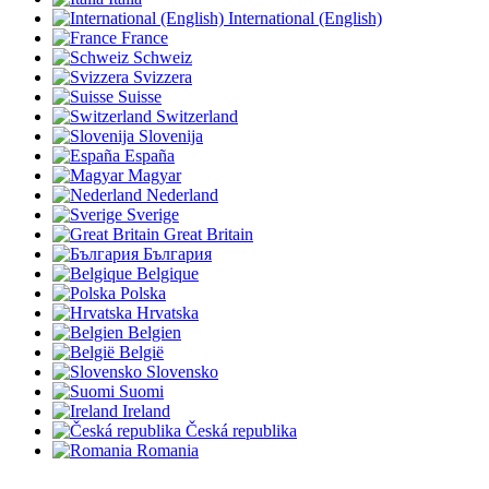
International (English)
France
Schweiz
Svizzera
Suisse
Switzerland
Slovenija
España
Magyar
Nederland
Sverige
Great Britain
България
Belgique
Polska
Hrvatska
Belgien
België
Slovensko
Suomi
Ireland
Česká republika
Romania