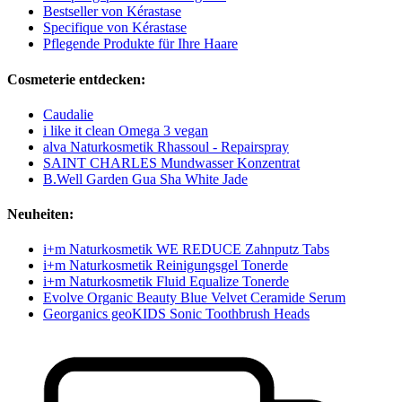
Bestseller von Kérastase
Specifique von Kérastase
Pflegende Produkte für Ihre Haare
Cosmeterie entdecken:
Caudalie
i like it clean Omega 3 vegan
alva Naturkosmetik Rhassoul - Repairspray
SAINT CHARLES Mundwasser Konzentrat
B.Well Garden Gua Sha White Jade
Neuheiten:
i+m Naturkosmetik WE REDUCE Zahnputz Tabs
i+m Naturkosmetik Reinigungsgel Tonerde
i+m Naturkosmetik Fluid Equalize Tonerde
Evolve Organic Beauty Blue Velvet Ceramide Serum
Georganics geoKIDS Sonic Toothbrush Heads