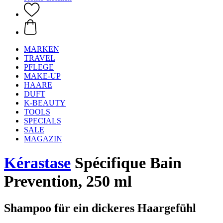
MARKEN
TRAVEL
PFLEGE
MAKE-UP
HAARE
DUFT
K-BEAUTY
TOOLS
SPECIALS
SALE
MAGAZIN
Kérastase
Spécifique Bain
Prevention, 250 ml
Shampoo für ein dickeres Haargefühl