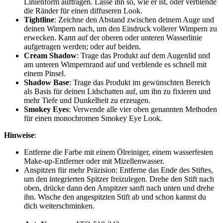
Linienform auftragen. Lasse ihn so, wie er ist, oder verblende
die Ränder für einen diffuseren Look.
Tightline
: Zeichne den Abstand zwischen deinem Auge und
deinen Wimpern nach, um den Eindruck vollerer Wimpern zu
erwecken. Kann auf der oberen oder unteren Wasserlinie
aufgetragen werden; oder auf beiden.
Cream Shadow
: Trage das Produkt auf dem Augenlid und
am unteren Wimpernrand auf und verblende es schnell mit
einem Pinsel.
Shadow Base
: Trage das Produkt im gewünschten Bereich
als Basis für deinen Lidschatten auf, um ihn zu fixieren und
mehr Tiefe und Dunkelheit zu erzeugen.
Smokey Eyes
: Verwende alle vier oben genannten Methoden
für einen monochromen Smokey Eye Look.
Hinweise
:
Entferne die Farbe mit einem Ölreiniger, einem wasserfesten
Make-up-Entferner oder mit Mizellenwasser.
Anspitzen für mehr Präzision: Entferne das Ende des Stiftes,
um den integrierten Spitzer freizulegen. Drehe den Stift nach
oben, drücke dann den Anspitzer sanft nach unten und drehe
ihn. Wische den angespitzten Stift ab und schon kannst du
dich weiterschminken.