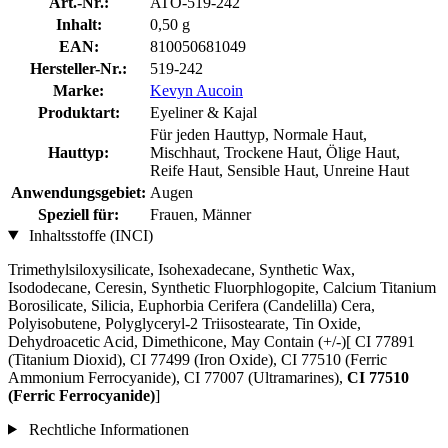
Art.-Nr.:
ATO-519-242
Inhalt:
0,50 g
EAN:
810050681049
Hersteller-Nr.:
519-242
Marke:
Kevyn Aucoin
Produktart:
Eyeliner & Kajal
Für jeden Hauttyp, Normale Haut,
Hauttyp:
Mischhaut, Trockene Haut, Ölige Haut,
Reife Haut, Sensible Haut, Unreine Haut
Anwendungsgebiet:
Augen
Speziell für:
Frauen, Männer
Inhaltsstoffe (INCI)
Trimethylsiloxysilicate, Isohexadecane, Synthetic Wax,
Isododecane, Ceresin, Synthetic Fluorphlogopite, Calcium Titanium
Borosilicate, Silicia, Euphorbia Cerifera (Candelilla) Cera,
Polyisobutene, Polyglyceryl-2 Triisostearate, Tin Oxide,
Dehydroacetic Acid, Dimethicone, May Contain (+/-)[ CI 77891
(Titanium Dioxid), CI 77499 (Iron Oxide), CI 77510 (Ferric
Ammonium Ferrocyanide), CI 77007 (Ultramarines) ,
CI 77510
(Ferric Ferrocyanide)
]
Rechtliche Informationen