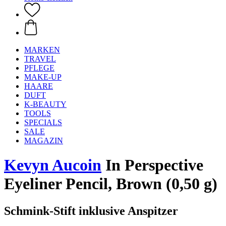
MARKEN
TRAVEL
PFLEGE
MAKE-UP
HAARE
DUFT
K-BEAUTY
TOOLS
SPECIALS
SALE
MAGAZIN
Kevyn Aucoin
In Perspective
Eyeliner Pencil, Brown (0,50 g)
Schmink-Stift inklusive Anspitzer