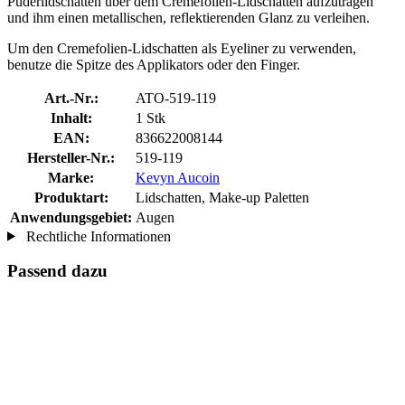
Puderlidschatten über dem Cremefolien-Lidschatten aufzutragen
und ihm einen metallischen, reflektierenden Glanz zu verleihen.
Um den Cremefolien-Lidschatten als Eyeliner zu verwenden,
benutze die Spitze des Applikators oder den Finger.
Art.-Nr.:
ATO-519-119
Inhalt:
1 Stk
EAN:
836622008144
Hersteller-Nr.:
519-119
Marke:
Kevyn Aucoin
Produktart:
Lidschatten, Make-up Paletten
Anwendungsgebiet:
Augen
Rechtliche Informationen
Passend dazu