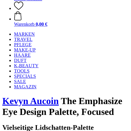
Warenkorb
0,00 €
MARKEN
TRAVEL
PFLEGE
MAKE-UP
HAARE
DUFT
K-BEAUTY
TOOLS
SPECIALS
SALE
MAGAZIN
Kevyn Aucoin
The Emphasize
Eye Design Palette, Focused
Vielseitige Lidschatten-Palette