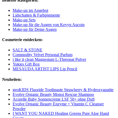
Beliebte Kategorien:
Make-up im Angebot
Lidschatten & Farbpigmente
Make-up Sets
Make-up für die Augen von Kevyn Aucoin
Make-up für Deine Augen
Cosmeterie entdecken:
SALT & STONE
Commodity Velvet Personal Parfum
i like it clean Magnesium L-Threonat Pulver
Yukies Gift Box
MESAUDA ARTIST LIPS Lip Pencil
Neuheiten:
geoKIDS Fluoride Toothpaste Strawberry & Hydroxyapatite
Evolve Organic Beauty Monoi Rescue Shampoo
Acorelle Baby Sonnencreme LSF 50+ ohne Duft
Evolve Organic Beauty Enzyme + Vitamin C Cleanser
Powder
I WANT YOU NAKED Healing Greens Pure Aloe Hand