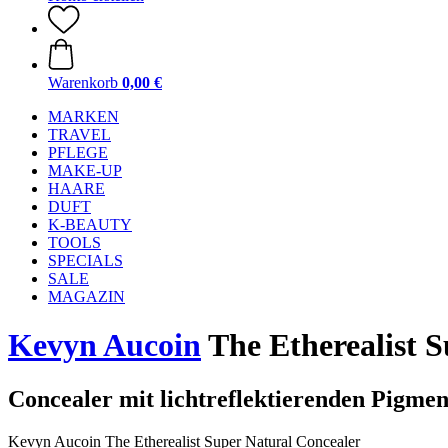
Warenkorb
0,00 €
MARKEN
TRAVEL
PFLEGE
MAKE-UP
HAARE
DUFT
K-BEAUTY
TOOLS
SPECIALS
SALE
MAGAZIN
Kevyn Aucoin
The Etherealist 
Concealer mit lichtreflektierenden Pigme
Kevyn Aucoin The Etherealist Super Natural Concealer