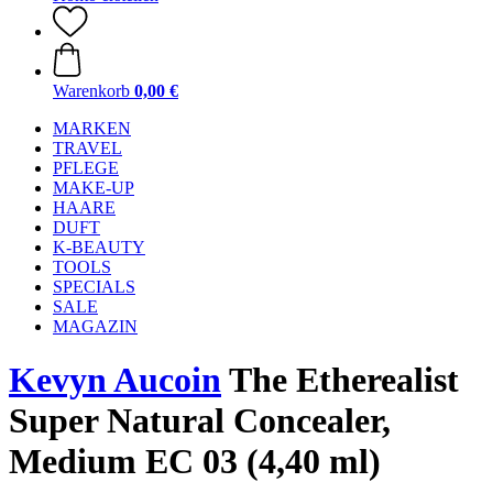
Warenkorb
0,00 €
MARKEN
TRAVEL
PFLEGE
MAKE-UP
HAARE
DUFT
K-BEAUTY
TOOLS
SPECIALS
SALE
MAGAZIN
Kevyn Aucoin
The Etherealist
Super Natural Concealer,
Medium EC 03 (4,40 ml)