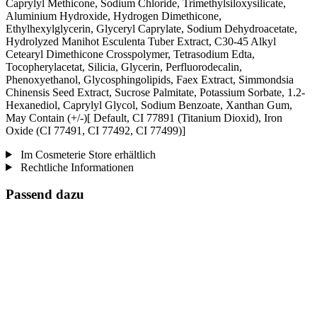
Caprylyl Methicone, Sodium Chloride, Trimethylsiloxysilicate,
Aluminium Hydroxide, Hydrogen Dimethicone,
Ethylhexylglycerin, Glyceryl Caprylate, Sodium Dehydroacetate,
Hydrolyzed Manihot Esculenta Tuber Extract, C30-45 Alkyl
Cetearyl Dimethicone Crosspolymer, Tetrasodium Edta,
Tocopherylacetat, Silicia, Glycerin, Perfluorodecalin,
Phenoxyethanol, Glycosphingolipids, Faex Extract, Simmondsia
Chinensis Seed Extract, Sucrose Palmitate, Potassium Sorbate, 1.2-
Hexanediol, Caprylyl Glycol, Sodium Benzoate, Xanthan Gum,
May Contain (+/-)[ Default, CI 77891 (Titanium Dioxid), Iron
Oxide (CI 77491, CI 77492, CI 77499)]
Im Cosmeterie Store erhältlich
Rechtliche Informationen
Passend dazu