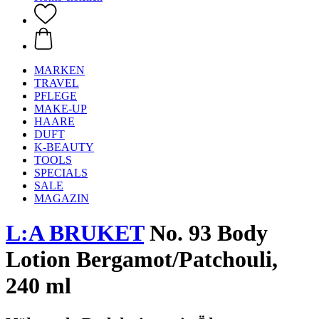
MARKEN
TRAVEL
PFLEGE
MAKE-UP
HAARE
DUFT
K-BEAUTY
TOOLS
SPECIALS
SALE
MAGAZIN
L:A BRUKET
No. 93 Body
Lotion Bergamot/Patchouli,
240 ml