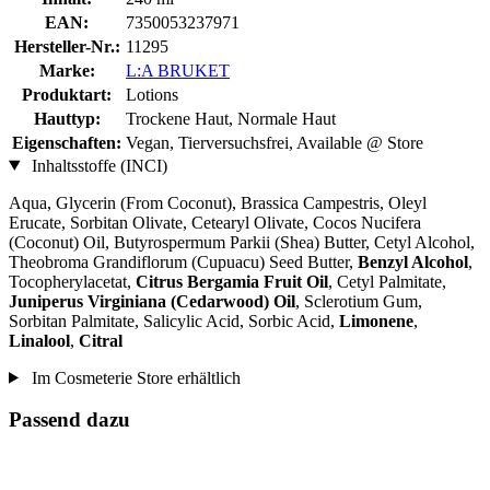
EAN:
7350053237971
Hersteller-Nr.:
11295
Marke:
L:A BRUKET
Produktart:
Lotions
Hauttyp:
Trockene Haut, Normale Haut
Eigenschaften:
Vegan, Tierversuchsfrei, Available @ Store
Inhaltsstoffe (INCI)
Aqua, Glycerin (From Coconut), Brassica Campestris, Oleyl
Erucate, Sorbitan Olivate, Cetearyl Olivate, Cocos Nucifera
(Coconut) Oil, Butyrospermum Parkii (Shea) Butter, Cetyl Alcohol,
Theobroma Grandiflorum (Cupuacu) Seed Butter,
Benzyl Alcohol
,
Tocopherylacetat,
Citrus Bergamia Fruit Oil
, Cetyl Palmitate,
Juniperus Virginiana (Cedarwood) Oil
, Sclerotium Gum,
Sorbitan Palmitate, Salicylic Acid, Sorbic Acid,
Limonene
,
Linalool
,
Citral
Im Cosmeterie Store erhältlich
Passend dazu