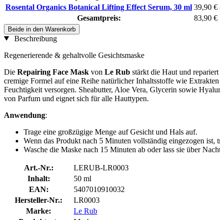
Rosental Organics Botanical Lifting Effect Serum, 30 ml
39,90 €
Gesamtpreis:
83,90 €
Beide in den Warenkorb
Beschreibung
Regenerierende & gehaltvolle Gesichtsmaske
Die
Repairing Face Mask
von
Le Rub
stärkt die Haut und reparie
cremige Formel auf eine Reihe natürlicher Inhaltsstoffe wie Extrakte
Feuchtigkeit versorgen. Sheabutter, Aloe Vera, Glycerin sowie Hyalu
von Parfum und eignet sich für alle Hauttypen.
Anwendung
:
Trage eine großzügige Menge auf Gesicht und Hals auf.
Wenn das Produkt nach 5 Minuten vollständig eingezogen ist, t
Wasche die Maske nach 15 Minuten ab oder lass sie über Nacht
Art.-Nr.:
LERUB-LR0003
Inhalt:
50 ml
EAN:
5407010910032
Hersteller-Nr.:
LR0003
Marke:
Le Rub