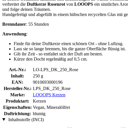
verbreitet die
Duftkerze Rosenrot
von
LOOOPS
ein sinnliches Aro
und folge deinen Träumen.
Handgefertigt und abgefüllt in einem hübschen recycelten Glas mit g
Brenndauer
: 55 Stunden
Anwendung
:
Finde für deine Duftkerze einen schönen Ort - ohne Luftzug.
Lass sie so lange brennen, bis die ganze Oberfläche flüssig ist.
Gib ihr Zeit - so entfaltet sich der Duft am besten.
Kürze den Docht regelmäßig auf 0,5 cm.
Art.-Nr.:
LO-LPS_DK_250_Rose
Inhalt:
250 g
EAN:
9010693000196
Hersteller-Nr.:
LPS_DK_250_Rose
Marke:
LOOOPS Kerzen
Produktart:
Kerzen
Eigenschaften:
Vegan, Mineralölfrei
Duftrichtung:
blumig
Inhaltsstoffe (INCI)