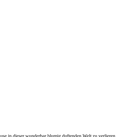
e in dieser wunderbar blumig duftenden Welt zu verlieren,