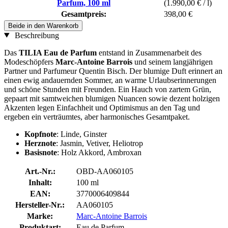
Parfum, 100 ml
(1.990,00 € / l)
Gesamtpreis:
398,00 €
Beide in den Warenkorb
Beschreibung
Das
TILIA Eau de Parfum
entstand in Zusammenarbeit des
Modeschöpfers
Marc-Antoine Barrois
und seinem langjährigen
Partner und Parfumeur Quentin Bisch. Der blumige Duft erinnert an
einen ewig andauernden Sommer, an warme Urlaubserinnerungen
und schöne Stunden mit Freunden. Ein Hauch von zartem Grün,
gepaart mit samtweichen blumigen Nuancen sowie dezent holzigen
Akzenten legen Einfachheit und Optimismus an den Tag und
ergeben ein verträumtes, aber harmonisches Gesamtpaket.
Kopfnote
: Linde, Ginster
Herznote
: Jasmin, Vetiver, Heliotrop
Basisnote
: Holz Akkord, Ambroxan
Art.-Nr.:
OBD-AA060105
Inhalt:
100 ml
EAN:
3770006409844
Hersteller-Nr.:
AA060105
Marke:
Marc-Antoine Barrois
Produktart:
Eau de Parfum