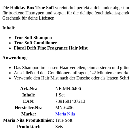
Die
Holiday Box True Soft
vereint drei perfekt aufeinander abgest
für trockene Haartypen und sorgen für die richtige feuchtigkeitsspen
Geschenk für deine Liebsten.
Inhalt
:
True Soft Shampoo
True Soft Conditioner
Floral Drift Fine Fragrance Hair Mist
Anwendung
:
Das Shampoo im nassen Haar verteilen, einmassieren und gründ
Anschließend den Conditioner auftragen, 1-2 Minuten einwirke
Verwende den Hair Mist nach der Dusche oder als letzten Schrit
Art.-Nr.:
NF-MN-6406
Inhalt:
1 Set
EAN:
7391681407213
Hersteller-Nr.:
MN-6406
Marke:
Maria Nila
Maria Nila Produktlinien:
True Soft
Produktart:
Sets