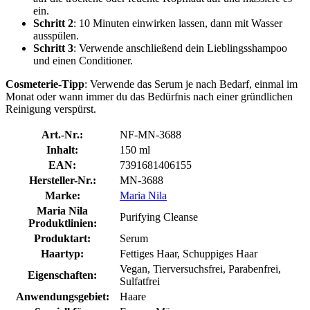
ein.
Schritt 2
: 10 Minuten einwirken lassen, dann mit Wasser
ausspülen.
Schritt 3
: Verwende anschließend dein Lieblingsshampoo
und einen Conditioner.
Cosmeterie-Tipp
: Verwende das Serum je nach Bedarf, einmal im
Monat oder wann immer du das Bedürfnis nach einer gründlichen
Reinigung verspürst.
Art.-Nr.:
NF-MN-3688
Inhalt:
150 ml
EAN:
7391681406155
Hersteller-Nr.:
MN-3688
Marke:
Maria Nila
Maria Nila
Purifying Cleanse
Produktlinien:
Produktart:
Serum
Haartyp:
Fettiges Haar, Schuppiges Haar
Vegan, Tierversuchsfrei, Parabenfrei,
Eigenschaften:
Sulfatfrei
Anwendungsgebiet:
Haare