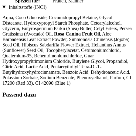
Speziell für:
Frauen, Männer
Inhaltsstoffe (INCI)
Aqua, Coco Glucoside, Cocamidopropyl Betaine, Glycol
Distearate, Hydroxypropyl Starch Phosphate, Cetearylalcohol,
Glycerin, Butyrospermum Parkii (Shea) Butter, Cetyl Esters, Persea
Gratissima (Avocado) Oil,
Rosa Canina Fruit Oil
, Aloe
Barbadensis Leaf Extract Powder, Simmondsia Chinensis (Jojoba)
Seed Oil, Hibiscus Sabdariffa Flower Extract, Helianthus Annus
(Sunflower) Seed Oil, Tocopherylacetat, Cetrimoniumchlorid,
Quaternium-95, Behentrimoniumchloride, Guar
Hydroxypropyltrimonium Chloride, Butylene Glycol, Propandiol,
Citric Acid, Lactic Acid, Pentaerythrityl Tetra-Di-T-
Butylhydroxyhydrocinnamate, Benzoic Acid, Dehydroacetic Acid,
Potassium Sorbate, Sodium Benzoate, Phenoxyethanol, Parfum, CI
17200 (Red 33), CI 42090 (Blue 1)
Passend dazu