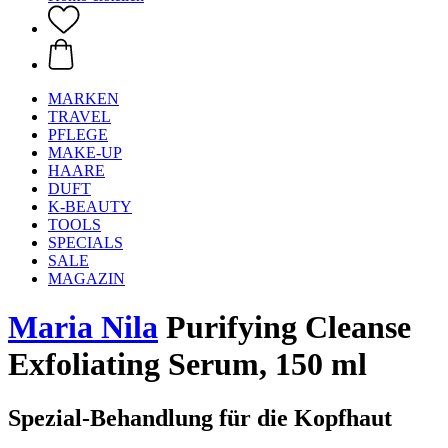
MARKEN
TRAVEL
PFLEGE
MAKE-UP
HAARE
DUFT
K-BEAUTY
TOOLS
SPECIALS
SALE
MAGAZIN
Maria Nila
Purifying Cleanse
Exfoliating Serum, 150 ml
Spezial-Behandlung für die Kopfhaut