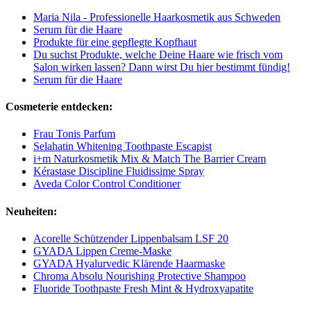
Maria Nila - Professionelle Haarkosmetik aus Schweden
Serum für die Haare
Produkte für eine gepflegte Kopfhaut
Du suchst Produkte, welche Deine Haare wie frisch vom
Salon wirken lassen? Dann wirst Du hier bestimmt fündig!
Serum für die Haare
Cosmeterie entdecken:
Frau Tonis Parfum
Selahatin Whitening Toothpaste Escapist
i+m Naturkosmetik Mix & Match The Barrier Cream
Kérastase Discipline Fluidissime Spray
Aveda Color Control Conditioner
Neuheiten:
Acorelle Schützender Lippenbalsam LSF 20
GYADA Lippen Creme-Maske
GYADA Hyalurvedic Klärende Haarmaske
Chroma Absolu Nourishing Protective Shampoo
Fluoride Toothpaste Fresh Mint & Hydroxyapatite