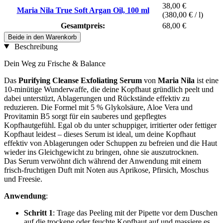
38,00 €
Maria Nila True Soft Argan Oil, 100 ml
(380,00 € / l)
Gesamtpreis:
68,00 €
Beide in den Warenkorb
Beschreibung
Dein Weg zu Frische & Balance
Das
Purifying Cleanse Exfoliating Serum
von
Maria Nila
ist eine
10-minütige Wunderwaffe, die deine Kopfhaut gründlich peelt und
dabei unterstüzt, Ablagerungen und Rückstände effektiv zu
reduzieren. Die Formel mit 5 % Glykolsäure, Aloe Vera und
Provitamin B5 sorgt für ein sauberes und gepflegtes
Kopfhautgefühl. Egal ob du unter schuppiger, irritierter oder fettiger
Kopfhaut leidest – dieses Serum ist ideal, um deine Kopfhaut
effektiv von Ablagerungen oder Schuppen zu befreien und die Haut
wieder ins Gleichgewicht zu bringen, ohne sie auszutrocknen.
Das Serum verwöhnt dich während der Anwendung mit einem
frisch-fruchtigen Duft mit Noten aus Aprikose, Pfirsich, Moschus
und Freesie.
Anwendung
:
Schritt 1
: Trage das Peeling mit der Pipette vor dem Duschen
auf die trockene oder feuchte Kopfhaut auf und massiere es