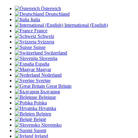
Österreich
Deutschland
Italia
International (English)
France
Schweiz
Svizzera
Suisse
Switzerland
Slovenija
España
Magyar
Nederland
Sverige
Great Britain
България
Belgique
Polska
Hrvatska
Belgien
België
Slovensko
Suomi
Ireland