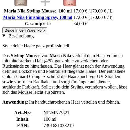
Maria Nila Styling Mousse, 100 ml
17,00 €
(170,00 € / l)
Maria Nila Finishing Spray, 100 ml
17,00 €
(170,00 € / l)
Gesamtpreis:
34,00 €
Beide in den Warenkorb
Beschreibung
Style deine Haare ganz professionell
Das
Styling Mousse
von
Maria Nila
verleiht dem Haar Volumen
mit mittelstarkem Halt (4/5), ganz ohne zu verkleben oder
Rückstände zu hinterlassen. Das Haar glänzt nach der Anwendung,
definiert Löckchen und kontrolliert fliegende Haare. Der enthaltene
Colour Guard Complex schützt die Haare auch vor UV-Strahlen
sowie vor freien Radikalen und sorgt für länger anhaltende,
strahlende Farbkraft. Solltest du dein Styling verändern wollen, lässt
sich das Mousse leicht ausbürsten.
Anwendung
: Im handtuchtrockenen Haar verteilen und föhnen.
Art.-Nr.:
NF-MN-3821
Inhalt:
100 ml
EAN:
7391681038219