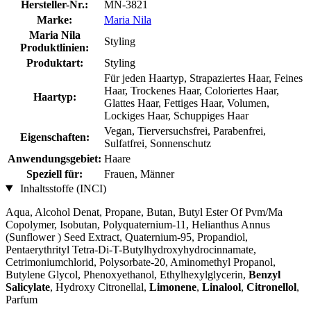
Hersteller-Nr.:
MN-3821
Marke:
Maria Nila
Maria Nila
Styling
Produktlinien:
Produktart:
Styling
Für jeden Haartyp, Strapaziertes Haar, Feines
Haar, Trockenes Haar, Coloriertes Haar,
Haartyp:
Glattes Haar, Fettiges Haar, Volumen,
Lockiges Haar, Schuppiges Haar
Vegan, Tierversuchsfrei, Parabenfrei,
Eigenschaften:
Sulfatfrei, Sonnenschutz
Anwendungsgebiet:
Haare
Speziell für:
Frauen, Männer
Inhaltsstoffe (INCI)
Aqua, Alcohol Denat, Propane, Butan, Butyl Ester Of Pvm/Ma
Copolymer, Isobutan, Polyquaternium-11, Helianthus Annus
(Sunflower ) Seed Extract, Quaternium-95, Propandiol,
Pentaerythrityl Tetra-Di-T-Butylhydroxyhydrocinnamate,
Cetrimoniumchlorid, Polysorbate-20, Aminomethyl Propanol,
Butylene Glycol, Phenoxyethanol, Ethylhexylglycerin,
Benzyl
Salicylate
, Hydroxy Citronellal,
Limonene
,
Linalool
,
Citronellol
,
Parfum