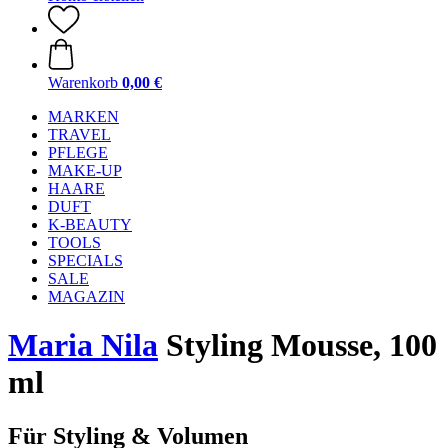
Warenkorb
0,00 €
MARKEN
TRAVEL
PFLEGE
MAKE-UP
HAARE
DUFT
K-BEAUTY
TOOLS
SPECIALS
SALE
MAGAZIN
Maria Nila
Styling Mousse, 100
ml
Für Styling & Volumen