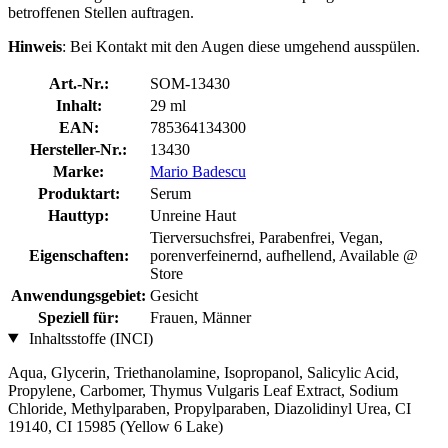
betroffenen Stellen auftragen.
Hinweis
: Bei Kontakt mit den Augen diese umgehend ausspülen.
Art.-Nr.:
SOM-13430
Inhalt:
29 ml
EAN:
785364134300
Hersteller-Nr.:
13430
Marke:
Mario Badescu
Produktart:
Serum
Hauttyp:
Unreine Haut
Tierversuchsfrei, Parabenfrei, Vegan,
Eigenschaften:
porenverfeinernd, aufhellend, Available @
Store
Anwendungsgebiet:
Gesicht
Speziell für:
Frauen, Männer
Inhaltsstoffe (INCI)
Aqua, Glycerin, Triethanolamine, Isopropanol, Salicylic Acid,
Propylene, Carbomer, Thymus Vulgaris Leaf Extract, Sodium
Chloride, Methylparaben, Propylparaben, Diazolidinyl Urea, CI
19140, CI 15985 (Yellow 6 Lake)