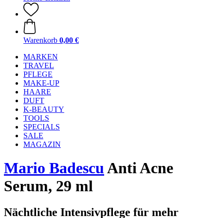
Warenkorb
0,00 €
MARKEN
TRAVEL
PFLEGE
MAKE-UP
HAARE
DUFT
K-BEAUTY
TOOLS
SPECIALS
SALE
MAGAZIN
Mario Badescu
Anti Acne
Serum, 29 ml
Nächtliche Intensivpflege für mehr