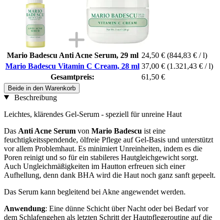
Mario Badescu Anti Acne Serum, 29 ml
24,50 €
(844,83 € / l)
Mario Badescu Vitamin C Cream, 28 ml
37,00 €
(1.321,43 € / l)
Gesamtpreis:
61,50 €
Beide in den Warenkorb
Beschreibung
Leichtes, klärendes Gel-Serum - speziell für unreine Haut
Das
Anti Acne Serum
von
Mario Badescu
ist eine
feuchtigkeitsspendende, ölfreie Pflege auf Gel-Basis und unterstützt
vor allem Problemhaut. Es minimiert Unreinheiten, indem es die
Poren reinigt und so für ein stabileres Hautgleichgewicht sorgt.
Auch Ungleichmäßigkeiten im Hautton erfreuen sich einer
Aufhellung, denn dank BHA wird die Haut noch ganz sanft gepeelt.
Das Serum kann begleitend bei Akne angewendet werden.
Anwendung
: Eine dünne Schicht über Nacht oder bei Bedarf vor
dem Schlafengehen als letzten Schritt der Hautpflegeroutine auf die