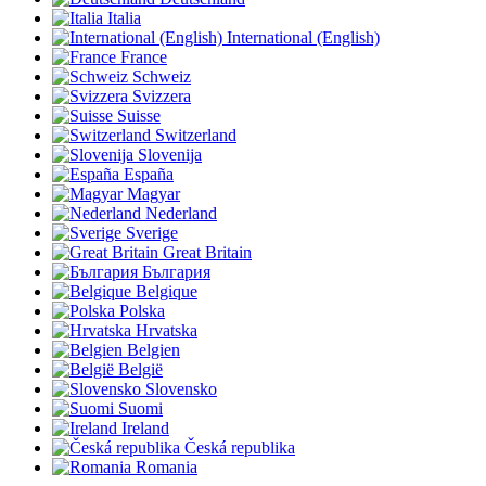
Italia
International (English)
France
Schweiz
Svizzera
Suisse
Switzerland
Slovenija
España
Magyar
Nederland
Sverige
Great Britain
България
Belgique
Polska
Hrvatska
Belgien
België
Slovensko
Suomi
Ireland
Česká republika
Romania