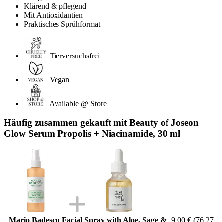
Klärend & pflegend
Mit Antioxidantien
Praktisches Sprühformat
Tierversuchsfrei
Vegan
Available @ Store
Häufig zusammen gekauft mit Beauty of Joseon
Glow Serum Propolis + Niacinamide, 30 ml
Mario Badescu Facial Spray with Aloe, Sage &
9,00 €
(76,27