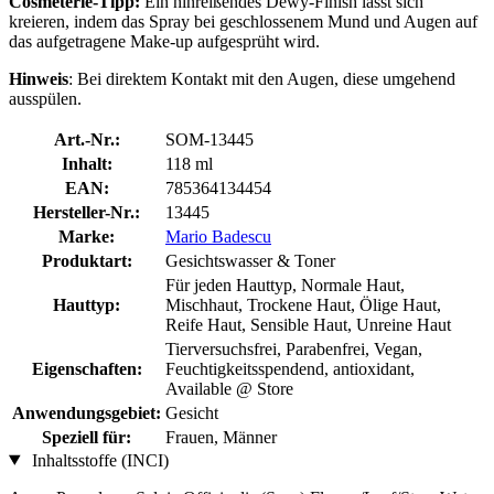
Cosmeterie-Tipp:
Ein hinreißendes Dewy-Finish lässt sich
kreieren, indem das Spray bei geschlossenem Mund und Augen auf
das aufgetragene Make-up aufgesprüht wird.
Hinweis
: Bei direktem Kontakt mit den Augen, diese umgehend
ausspülen.
Art.-Nr.:
SOM-13445
Inhalt:
118 ml
EAN:
785364134454
Hersteller-Nr.:
13445
Marke:
Mario Badescu
Produktart:
Gesichtswasser & Toner
Für jeden Hauttyp, Normale Haut,
Hauttyp:
Mischhaut, Trockene Haut, Ölige Haut,
Reife Haut, Sensible Haut, Unreine Haut
Tierversuchsfrei, Parabenfrei, Vegan,
Eigenschaften:
Feuchtigkeitsspendend, antioxidant,
Available @ Store
Anwendungsgebiet:
Gesicht
Speziell für:
Frauen, Männer
Inhaltsstoffe (INCI)