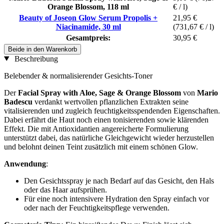
Orange Blossom, 118 ml
€ / l)
Beauty of Joseon Glow Serum Propolis +
21,95 €
Niacinamide, 30 ml
(731,67 € / l)
Gesamtpreis:
30,95 €
Beide in den Warenkorb
Beschreibung
Belebender & normalisierender Gesichts-Toner
Der
Facial Spray with Aloe, Sage & Orange Blossom
von
Mario
Badescu
verdankt wertvollen pflanzlichen Extrakten seine
vitalisierenden und zugleich feuchtigkeitsspendenden Eigenschaften.
Dabei erfährt die Haut noch einen tonisierenden sowie klärenden
Effekt. Die mit Antioxidantien angereicherte Formulierung
unterstützt dabei, das natürliche Gleichgewicht wieder herzustellen
und belohnt deinen Teint zusätzlich mit einem schönen Glow.
Anwendung
:
Den Gesichtsspray je nach Bedarf auf das Gesicht, den Hals
oder das Haar aufsprühen.
Für eine noch intensivere Hydration den Spray einfach vor
oder nach der Feuchtigkeitspflege verwenden.