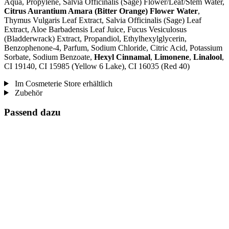
Aqua, Propylene, Salvia Officinalis (Sage) Flower/Leaf/Stem Water,
Citrus Aurantium Amara (Bitter Orange) Flower Water
,
Thymus Vulgaris Leaf Extract, Salvia Officinalis (Sage) Leaf
Extract, Aloe Barbadensis Leaf Juice, Fucus Vesiculosus
(Bladderwrack) Extract, Propandiol, Ethylhexylglycerin,
Benzophenone-4, Parfum, Sodium Chloride, Citric Acid, Potassium
Sorbate, Sodium Benzoate,
Hexyl Cinnamal
,
Limonene
,
Linalool
,
CI 19140, CI 15985 (Yellow 6 Lake), CI 16035 (Red 40)
Im Cosmeterie Store erhältlich
Zubehör
Passend dazu