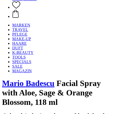
MARKEN
TRAVEL
PFLEGE
MAKE-UP
HAARE
DUFT
K-BEAUTY
TOOLS
SPECIALS
SALE
MAGAZIN
Mario Badescu
Facial Spray
with Aloe, Sage & Orange
Blossom, 118 ml