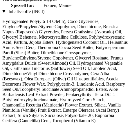
Speziell für:
Frauen, Männer
Inhaltsstoffe (INCI)
Hydrogenated Poly(C6-14 Olefin), Coco Glycerides,
Ethylene/Propylene/Styrene Copolymer, Dimethicone, Brassica
Napus (Rapeseeds) Glycerides, Persea Gratissima (Avocado) Oil,
Glyceryl Behenate, Microcrystalline Cellulose, Polyhydroxystearic
Acid, Parfum, Jojoba Esters, Hydrogenated Coconut Oil, Helianthus
Annus Seed Cera, Theobroma Cocoa Seed Butter, Butyrospermum
Parkii (Shea) Butter, Dimethicone Crosspolymer,
Butylene/Ethylene/Styrene Copolymer, Glyceryl Rosinate, Prunus
Amygdalus Dulcis (Sweet Almond) Oil, Hydrogenated Vegetable
Oil, Carthamus Tinctorius (Safflower) Seed Oil, Linoleic Acid,
Dimethicone/Vinyl Dimethicone Crosspolymer, Cera Alba
(Beeswax), Olea Europaea (Olive) Oil Unsaponifiables, Acacia
Decurrens Flower Wax, Polyglycerin-3, Linolenic Acid, Raspberry
Seed Oil/Tocopheryl Succinate Aminopropanediol Esters, Aloe
Barbadensis Leaf Extract Powder, Pentaerythrityl Tetra-Di-T-
Butylhydroxyhydrocinnamate, Hydrolyzed Corn Starch,
Chamomilla Recutita (Matricaria) Flower Extract, Silicia, Vanilla
Planifolia (Vanille) Fruit Extract, Euterpe Oleracea (Acai Berry)
Extract, Silica Silylate, Sucralose, Polysorbate-20, Euphorbia
Cerifera (Candelilla) Cera, Tocopherol (Vitamin E)