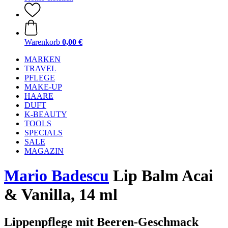
Warenkorb
0,00 €
MARKEN
TRAVEL
PFLEGE
MAKE-UP
HAARE
DUFT
K-BEAUTY
TOOLS
SPECIALS
SALE
MAGAZIN
Mario Badescu
Lip Balm Acai
& Vanilla, 14 ml
Lippenpflege mit Beeren-Geschmack