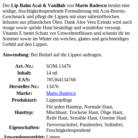
Der
Lip Balm Acai & Vanillab
von
Mario Badescu
besitzt eine
seidige, feuchtigkeitsspendende Formulierung mit Acai-Beeren-
Geschmack und pflegt die Lippen mit einer nährstoffreichen
Infusion aus pflanzlichen Ölen. Dank Aloe Vera Extrakt wird auch
rissige sowie spröde Haut besänftigt und wunderbar versorgt.
Vitamin E bietet Schutz vor Umwelteinflüssen und schenkt dir im
Sommer sowie im Winter ein weiches, glattes und geschmeidiges
Gefühl auf den Lippen.
Anwendung
: Bei Bedarf auf die Lippen auftragen.
Art.-Nr.:
SOM-13476
Inhalt:
14 ml
EAN:
785364134768
Hersteller-Nr.:
13476
Marke:
Mario Badescu
Produktart:
Lippenpflege
Für jeden Hauttyp, Normale Haut,
Hauttyp:
Mischhaut, Trockene Haut, Ölige Haut,
Reife Haut, Sensible Haut, Unreine Haut
Tierversuchsfrei, Parabenfrei, Sulfatfrei,
Eigenschaften:
Feuchtigkeitsspendend
Anwendungsgebiet:
Lippen