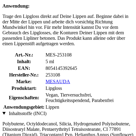
Anwendung:
Trage den Lipgloss direkt auf Deine Lippen auf. Beginne dabei in
der Mitte der Lippen und arbeite dich vorsichtig Richtung
Mundwinkel hin vor. Für mehr Intensität kannst Du vor dem
Gebrauch des Lipglosses, die Konturen Deiner Lippen mit dem
passenden Lipliner betonen. Das Produkt kann alleine oder über
einen Lippenstift aufgetragen werden.
Art.-Nr.:
MES-253108
Inhalt:
5 ml
EAN:
8054145392645
Hersteller-Nr.:
253108
Marke:
MESAUDA
Produktart:
Lipgloss
Vegan, Tierversuchsfrei,
Eigenschaften:
Feuchtigkeitsspendend, Parabenfrei
Anwendungsgebiet:
Lippen
Inhaltsstoffe (INCI)
Polybutene, Octyldodecanol, Silicia, Hydrogenated Polyisobutene,
Diisostearyl Malate, Pentaerythrityl Tetraisostearate, CI 77891
(Titanium Dioxid), Triacontanyl Pvp, Helianthus Annus (Sunflower)