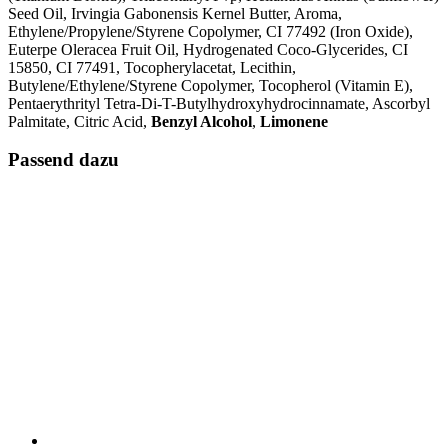
Seed Oil, Irvingia Gabonensis Kernel Butter, Aroma,
Ethylene/Propylene/Styrene Copolymer, CI 77492 (Iron Oxide),
Euterpe Oleracea Fruit Oil, Hydrogenated Coco-Glycerides, CI
15850, CI 77491, Tocopherylacetat, Lecithin,
Butylene/Ethylene/Styrene Copolymer, Tocopherol (Vitamin E),
Pentaerythrityl Tetra-Di-T-Butylhydroxyhydrocinnamate, Ascorbyl
Palmitate, Citric Acid,
Benzyl Alcohol
,
Limonene
Passend dazu