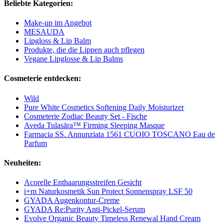
Beliebte Kategorien:
Make-up im Angebot
MESAUDA
Lipgloss & Lip Balm
Produkte, die die Lippen auch pflegen
Vegane Lipglosse & Lip Balms
Cosmeterie entdecken:
Wild
Pure White Cosmetics Softening Daily Moisturizer
Cosmeterie Zodiac Beauty Set - Fische
Aveda Tulasāra™ Firming Sleeping Masque
Farmacia SS. Annunziata 1561 CUOIO TOSCANO Eau de
Parfum
Neuheiten:
Acorelle Enthaarungsstreifen Gesicht
i+m Naturkosmetik Sun Protect Sonnenspray LSF 50
GYADA Augenkontur-Creme
GYADA Re:Purity Anti-Pickel-Serum
Evolve Organic Beauty Timeless Renewal Hand Cream