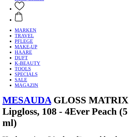
MARKEN
TRAVEL
PFLEGE
MAKE-UP
HAARE
DUFT
K-BEAUTY
TOOLS
SPECIALS
SALE
MAGAZIN
MESAUDA
GLOSS MATRIX
Lipgloss, 108 - 4Ever Peach (5
ml)