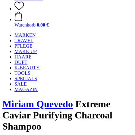
Warenkorb
0,00 €
MARKEN
TRAVEL
PFLEGE
MAKE-UP
HAARE
DUFT
K-BEAUTY
TOOLS
SPECIALS
SALE
MAGAZIN
Miriam Quevedo
Extreme
Caviar Purifying Charcoal
Shampoo