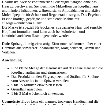
Haarmaske, welche kontinuierlich Feuchtigkeit abgibt, ohne das
Haar zu beschweren. Sie gleicht die Mikroflora der Kopfhaut aus
und mindert Irritationen, während starke Antioxidantien und aktive
Molekülpeptide für Schutz und Regeneration sorgen. Das Ergebnis
ist eine kräftige, gepflegte und strahlende Mähne mit
außergewöhnlichem Glanz.
Die Maske ist speziell für trockenes, strapaziertes Haar und sensible
Kopfhaut formuliert, und kann auch bei koloriertem und
keratinbehandeltem Haar angewendet werden
Duft
: Spritzig-blumig-zitrusartig. Zitrusnoten schimmern über einer
Herznote aus schwarzer Johannisbeere, Maiglöckchen, Jasmin und
Veilchen.
Anwendung
:
Eine kleine Menge der Haarmaske auf das nasse Haar und die
Kopfhaut auftragen und einmassieren.
Das Produkt mit den Fingerspitzen und Strähne für Strähne
vom Ansatz bis in die Spitzen verteilen.
5 bis 15 Minuten einwirken lassen.
Gründlich ausspülen.
1 bis 3 Mal wöchentlich anwenden.
Cosmeterie-Tipp:
Lege ein warmes, trockenes Handtuch auf die