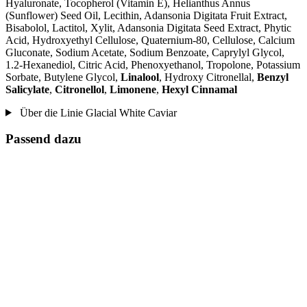
Hyaluronate, Tocopherol (Vitamin E), Helianthus Annus
(Sunflower) Seed Oil, Lecithin, Adansonia Digitata Fruit Extract,
Bisabolol, Lactitol, Xylit, Adansonia Digitata Seed Extract, Phytic
Acid, Hydroxyethyl Cellulose, Quaternium-80, Cellulose, Calcium
Gluconate, Sodium Acetate, Sodium Benzoate, Caprylyl Glycol,
1.2-Hexanediol, Citric Acid, Phenoxyethanol, Tropolone, Potassium
Sorbate, Butylene Glycol,
Linalool
, Hydroxy Citronellal,
Benzyl
Salicylate
,
Citronellol
,
Limonene
,
Hexyl Cinnamal
Über die Linie Glacial White Caviar
Passend dazu