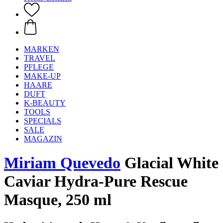
MARKEN
TRAVEL
PFLEGE
MAKE-UP
HAARE
DUFT
K-BEAUTY
TOOLS
SPECIALS
SALE
MAGAZIN
Miriam Quevedo
Glacial White
Caviar Hydra-Pure Rescue
Masque, 250 ml