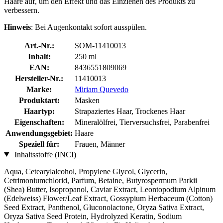
Haare auf, um den Effekt und das Einziehen des Produkts zu
verbessern.
Hinweis
: Bei Augenkontakt sofort ausspülen.
Art.-Nr.:
SOM-11410013
Inhalt:
250 ml
EAN:
8436551809069
Hersteller-Nr.:
11410013
Marke:
Miriam Quevedo
Produktart:
Masken
Haartyp:
Strapaziertes Haar, Trockenes Haar
Eigenschaften:
Mineralölfrei, Tierversuchsfrei, Parabenfrei
Anwendungsgebiet:
Haare
Speziell für:
Frauen, Männer
Inhaltsstoffe (INCI)
Aqua, Cetearylalcohol, Propylene Glycol, Glycerin,
Cetrimoniumchlorid, Parfum, Betaine, Butyrospermum Parkii
(Shea) Butter, Isopropanol, Caviar Extract, Leontopodium Alpinum
(Edelweiss) Flower/Leaf Extract, Gossypium Herbaceum (Cotton)
Seed Extract, Panthenol, Gluconolactone, Oryza Sativa Extract,
Oryza Sativa Seed Protein, Hydrolyzed Keratin, Sodium