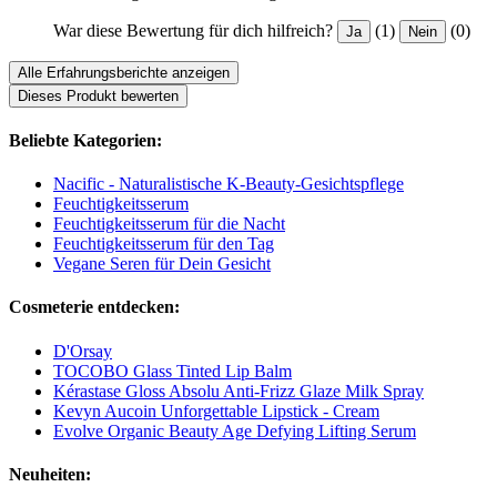
War diese Bewertung für dich hilfreich?
(1)
(0)
Ja
Nein
Alle Erfahrungsberichte anzeigen
Dieses Produkt bewerten
Beliebte Kategorien:
Nacific - Naturalistische K-Beauty-Gesichtspflege
Feuchtigkeitsserum
Feuchtigkeitsserum für die Nacht
Feuchtigkeitsserum für den Tag
Vegane Seren für Dein Gesicht
Cosmeterie entdecken:
D'Orsay
TOCOBO Glass Tinted Lip Balm
Kérastase Gloss Absolu Anti-Frizz Glaze Milk Spray
Kevyn Aucoin Unforgettable Lipstick - Cream
Evolve Organic Beauty Age Defying Lifting Serum
Neuheiten: