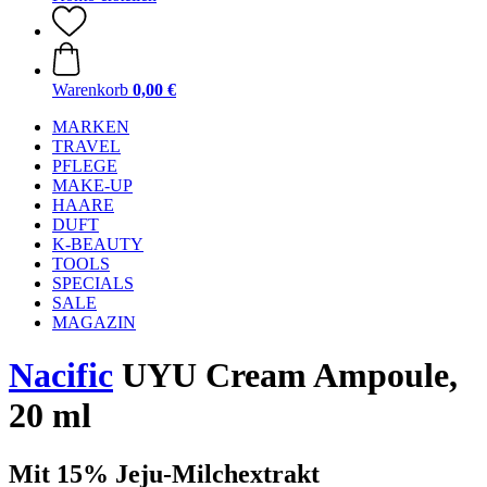
Warenkorb
0,00 €
MARKEN
TRAVEL
PFLEGE
MAKE-UP
HAARE
DUFT
K-BEAUTY
TOOLS
SPECIALS
SALE
MAGAZIN
Nacific
UYU Cream Ampoule,
20 ml
Mit 15% Jeju-Milchextrakt