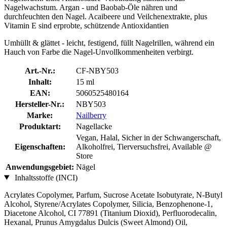
Nagelwachstum. Argan ‐ und Baobab‐Öle nähren und
durchfeuchten den Nagel. Acaibeere und Veilchenextrakte, plus
Vitamin E sind erprobte, schützende Antioxidantien
Umhüllt & glättet ‐ leicht, festigend, füllt Nagelrillen, während ein
Hauch von Farbe die Nagel‐Unvollkommenheiten verbirgt.
Art.-Nr.:
CF-NBY503
Inhalt:
15 ml
EAN:
5060525480164
Hersteller-Nr.:
NBY503
Marke:
Nailberry
Produktart:
Nagellacke
Vegan, Halal, Sicher in der Schwangerschaft,
Eigenschaften:
Alkoholfrei, Tierversuchsfrei, Available @
Store
Anwendungsgebiet:
Nägel
Inhaltsstoffe (INCI)
Acrylates Copolymer, Parfum, Sucrose Acetate Isobutyrate, N-Butyl
Alcohol, Styrene/Acrylates Copolymer, Silicia, Benzophenone-1,
Diacetone Alcohol, CI 77891 (Titanium Dioxid), Perfluorodecalin,
Hexanal, Prunus Amygdalus Dulcis (Sweet Almond) Oil,