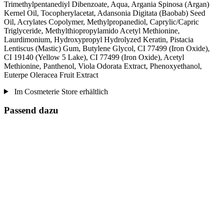
Trimethylpentanediyl Dibenzoate, Aqua, Argania Spinosa (Argan)
Kernel Oil, Tocopherylacetat, Adansonia Digitata (Baobab) Seed
Oil, Acrylates Copolymer, Methylpropanediol, Caprylic/Capric
Triglyceride, Methylthiopropylamido Acetyl Methionine,
Laurdimonium, Hydroxypropyl Hydrolyzed Keratin, Pistacia
Lentiscus (Mastic) Gum, Butylene Glycol, CI 77499 (Iron Oxide),
CI 19140 (Yellow 5 Lake), CI 77499 (Iron Oxide), Acetyl
Methionine, Panthenol, Viola Odorata Extract, Phenoxyethanol,
Euterpe Oleracea Fruit Extract
Im Cosmeterie Store erhältlich
Passend dazu