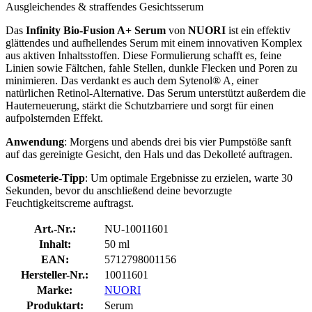
Ausgleichendes & straffendes Gesichtsserum
Das
Infinity Bio-Fusion A+ Serum
von
NUORI
ist ein effektiv
glättendes und aufhellendes Serum mit einem innovativen Komplex
aus aktiven Inhaltsstoffen. Diese Formulierung schafft es, feine
Linien sowie Fältchen, fahle Stellen, dunkle Flecken und Poren zu
minimieren. Das verdankt es auch dem Sytenol® A, einer
natürlichen Retinol-Alternative. Das Serum unterstützt außerdem die
Hauterneuerung, stärkt die Schutzbarriere und sorgt für einen
aufpolsternden Effekt.
Anwendung
: Morgens und abends drei bis vier Pumpstöße sanft
auf das gereinigte Gesicht, den Hals und das Dekolleté auftragen.
Cosmeterie-Tipp
: Um optimale Ergebnisse zu erzielen, warte 30
Sekunden, bevor du anschließend deine bevorzugte
Feuchtigkeitscreme auftragst.
Art.-Nr.:
NU-10011601
Inhalt:
50 ml
EAN:
5712798001156
Hersteller-Nr.:
10011601
Marke:
NUORI
Produktart:
Serum