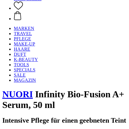
MARKEN
TRAVEL
PFLEGE
MAKE-UP
HAARE
DUFT
K-BEAUTY
TOOLS
SPECIALS
SALE
MAGAZIN
NUORI
Infinity Bio-Fusion A+
Serum, 50 ml
Intensive Pflege für einen geebneten Teint