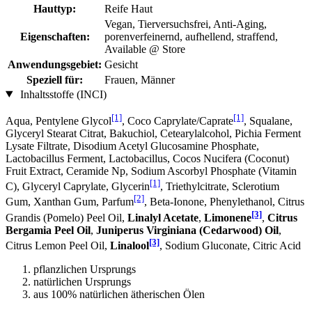
Hauttyp:
Reife Haut
Vegan, Tierversuchsfrei, Anti-Aging,
Eigenschaften:
porenverfeinernd, aufhellend, straffend,
Available @ Store
Anwendungsgebiet:
Gesicht
Speziell für:
Frauen, Männer
Inhaltsstoffe (INCI)
[1]
[1]
Aqua, Pentylene Glycol
, Coco Caprylate/Caprate
, Squalane,
Glyceryl Stearat Citrat, Bakuchiol, Cetearylalcohol, Pichia Ferment
Lysate Filtrate, Disodium Acetyl Glucosamine Phosphate,
Lactobacillus Ferment, Lactobacillus, Cocos Nucifera (Coconut)
Fruit Extract, Ceramide Np, Sodium Ascorbyl Phosphate (Vitamin
[1]
C), Glyceryl Caprylate, Glycerin
, Triethylcitrate, Sclerotium
[2]
Gum, Xanthan Gum, Parfum
, Beta-Ionone, Phenylethanol, Citrus
[3]
Grandis (Pomelo) Peel Oil,
Linalyl Acetate
,
Limonene
,
Citrus
Bergamia Peel Oil
,
Juniperus Virginiana (Cedarwood) Oil
,
[3]
Citrus Lemon Peel Oil,
Linalool
, Sodium Gluconate, Citric Acid
pflanzlichen Ursprungs
natürlichen Ursprungs
aus 100% natürlichen ätherischen Ölen