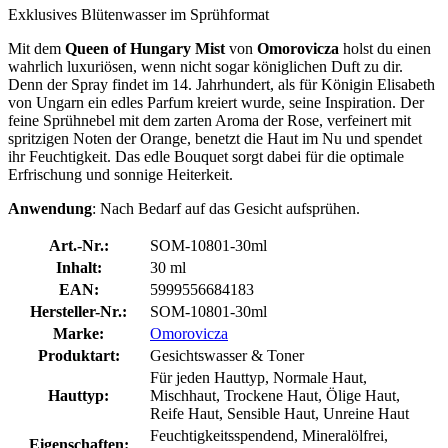
Exklusives Blütenwasser im Sprühformat
Mit dem
Queen of Hungary Mist
von
Omorovicza
holst du einen
wahrlich luxuriösen, wenn nicht sogar königlichen Duft zu dir.
Denn der Spray findet im 14. Jahrhundert, als für Königin Elisabeth
von Ungarn ein edles Parfum kreiert wurde, seine Inspiration. Der
feine Sprühnebel mit dem zarten Aroma der Rose, verfeinert mit
spritzigen Noten der Orange, benetzt die Haut im Nu und spendet
ihr Feuchtigkeit. Das edle Bouquet sorgt dabei für die optimale
Erfrischung und sonnige Heiterkeit.
Anwendung
: Nach Bedarf auf das Gesicht aufsprühen.
Art.-Nr.:
SOM-10801-30ml
Inhalt:
30 ml
EAN:
5999556684183
Hersteller-Nr.:
SOM-10801-30ml
Marke:
Omorovicza
Produktart:
Gesichtswasser & Toner
Für jeden Hauttyp, Normale Haut,
Hauttyp:
Mischhaut, Trockene Haut, Ölige Haut,
Reife Haut, Sensible Haut, Unreine Haut
Feuchtigkeitsspendend, Mineralölfrei,
Eigenschaften: