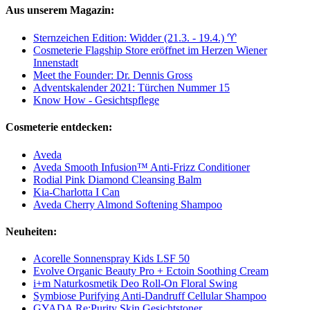
Aus unserem Magazin:
Sternzeichen Edition: Widder (21.3. - 19.4.) ♈︎
Cosmeterie Flagship Store eröffnet im Herzen Wiener
Innenstadt
Meet the Founder: Dr. Dennis Gross
Adventskalender 2021: Türchen Nummer 15
Know How - Gesichtspflege
Cosmeterie entdecken:
Aveda
Aveda Smooth Infusion™ Anti-Frizz Conditioner
Rodial Pink Diamond Cleansing Balm
Kia-Charlotta I Can
Aveda Cherry Almond Softening Shampoo
Neuheiten:
Acorelle Sonnenspray Kids LSF 50
Evolve Organic Beauty Pro + Ectoin Soothing Cream
i+m Naturkosmetik Deo Roll-On Floral Swing
Symbiose Purifying Anti-Dandruff Cellular Shampoo
GYADA Re:Purity Skin Gesichtstoner