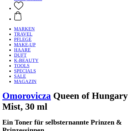
MARKEN
TRAVEL
PFLEGE
MAKE-UP
HAARE
DUFT
K-BEAUTY
TOOLS
SPECIALS
SALE
MAGAZIN
Omorovicza
Queen of Hungary
Mist, 30 ml
Ein Toner für selbsternannte Prinzen &
Prinzessinnen