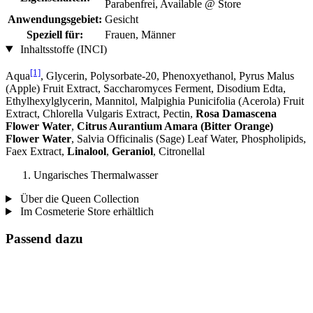
Parabenfrei, Available @ Store
Anwendungsgebiet:
Gesicht
Speziell für:
Frauen, Männer
Inhaltsstoffe (INCI)
[1]
Aqua
, Glycerin, Polysorbate-20, Phenoxyethanol, Pyrus Malus
(Apple) Fruit Extract, Saccharomyces Ferment, Disodium Edta,
Ethylhexylglycerin, Mannitol, Malpighia Punicifolia (Acerola) Fruit
Extract, Chlorella Vulgaris Extract, Pectin,
Rosa Damascena
Flower Water
,
Citrus Aurantium Amara (Bitter Orange)
Flower Water
, Salvia Officinalis (Sage) Leaf Water, Phospholipids,
Faex Extract,
Linalool
,
Geraniol
, Citronellal
Ungarisches Thermalwasser
Über die Queen Collection
Im Cosmeterie Store erhältlich
Passend dazu