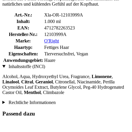
natürliches und kühlendes Gefühl auf der Kopfhaut.
Art.-Nr.:
Xla-OR-12103999A
Inhalt:
1.000 ml
EAN:
4712782263523
Hersteller-Nr.:
12103999A
Marke:
O'Right
Haartyp:
Fettiges Haar
Eigenschaften:
Tierversuchsfrei, Vegan
Anwendungsgebiet:
Haare
Inhaltsstoffe (INCI)
Alcohol, Aqua, Hydroxyethyl Urea, Fragrance,
Limonene
,
Linalool
,
Citral
,
Geraniol
, Citronellal, Niacinamide, Perilla
Ocymoides Leaf Extract, Butylene Glycol, Peg-40 Hydrogenated
Castor Oil,
Menthol
, Climbazole
Rechtliche Informationen
Passend dazu