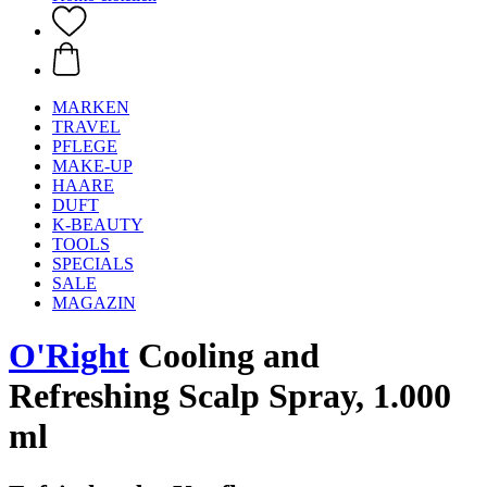
MARKEN
TRAVEL
PFLEGE
MAKE-UP
HAARE
DUFT
K-BEAUTY
TOOLS
SPECIALS
SALE
MAGAZIN
O'Right
Cooling and
Refreshing Scalp Spray, 1.000
ml