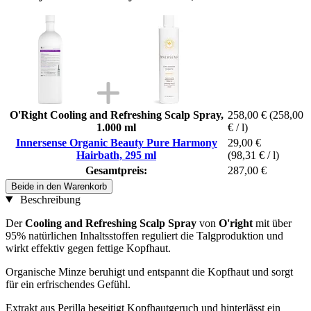
O'Right Cooling and Refreshing Scalp Spray,
258,00 €
(258,00
1.000 ml
€ / l)
Innersense Organic Beauty Pure Harmony
29,00 €
Hairbath, 295 ml
(98,31 € / l)
Gesamtpreis:
287,00 €
Beide in den Warenkorb
Beschreibung
Der
Cooling and Refreshing Scalp Spray
von
O'right
mit über
95% natürlichen Inhaltsstoffen reguliert die Talgproduktion und
wirkt effektiv gegen fettige Kopfhaut.
Organische Minze beruhigt und entspannt die Kopfhaut und sorgt
für ein erfrischendes Gefühl.
Extrakt aus Perilla beseitigt Kopfhautgeruch und hinterlässt ein