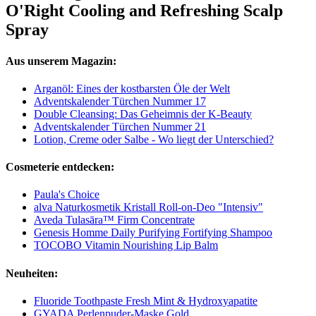
O'Right Cooling and Refreshing Scalp
Spray
Aus unserem Magazin:
Arganöl: Eines der kostbarsten Öle der Welt
Adventskalender Türchen Nummer 17
Double Cleansing: Das Geheimnis der K-Beauty
Adventskalender Türchen Nummer 21
Lotion, Creme oder Salbe - Wo liegt der Unterschied?
Cosmeterie entdecken:
Paula's Choice
alva Naturkosmetik Kristall Roll-on-Deo "Intensiv"
Aveda Tulasāra™ Firm Concentrate
Genesis Homme Daily Purifying Fortifying Shampoo
TOCOBO Vitamin Nourishing Lip Balm
Neuheiten:
Fluoride Toothpaste Fresh Mint & Hydroxyapatite
GYADA Perlenpuder-Maske Gold