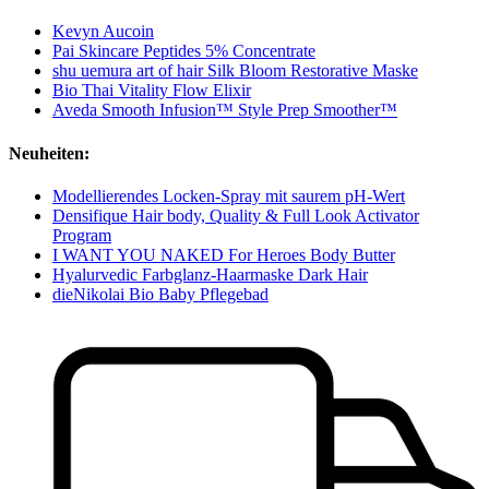
Kevyn Aucoin
Pai Skincare Peptides 5% Concentrate
shu uemura art of hair Silk Bloom Restorative Maske
Bio Thai Vitality Flow Elixir
Aveda Smooth Infusion™ Style Prep Smoother™
Neuheiten:
Modellierendes Locken-Spray mit saurem pH-Wert
Densifique Hair body, Quality & Full Look Activator
Program
I WANT YOU NAKED For Heroes Body Butter
Hyalurvedic Farbglanz-Haarmaske Dark Hair
dieNikolai Bio Baby Pflegebad