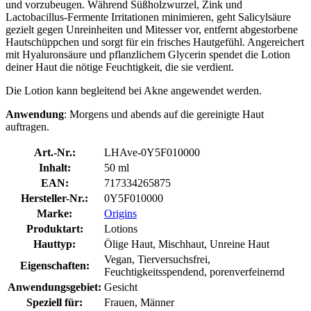
und vorzubeugen. Während Süßholzwurzel, Zink und
Lactobacillus-Fermente Irritationen minimieren, geht Salicylsäure
gezielt gegen Unreinheiten und Mitesser vor, entfernt abgestorbene
Hautschüppchen und sorgt für ein frisches Hautgefühl. Angereichert
mit Hyaluronsäure und pflanzlichem Glycerin spendet die Lotion
deiner Haut die nötige Feuchtigkeit, die sie verdient.
Die Lotion kann begleitend bei Akne angewendet werden.
Anwendung
: Morgens und abends auf die gereinigte Haut
auftragen.
Art.-Nr.:
LHAve-0Y5F010000
Inhalt:
50 ml
EAN:
717334265875
Hersteller-Nr.:
0Y5F010000
Marke:
Origins
Produktart:
Lotions
Hauttyp:
Ölige Haut, Mischhaut, Unreine Haut
Vegan, Tierversuchsfrei,
Eigenschaften:
Feuchtigkeitsspendend, porenverfeinernd
Anwendungsgebiet:
Gesicht
Speziell für:
Frauen, Männer