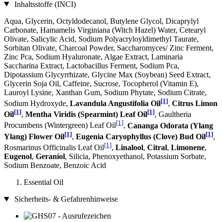
Inhaltsstoffe (INCI)
Aqua, Glycerin, Octyldodecanol, Butylene Glycol, Dicaprylyl
Carbonate, Hamamelis Virginiana (Witch Hazel) Water, Cetearyl
Olivate, Salicylic Acid, Sodium Polyacryloyldimethyl Taurate,
Sorbitan Olivate, Charcoal Powder, Saccharomyces/ Zinc Ferment,
Zinc Pca, Sodium Hyaluronate, Algae Extract, Laminaria
Saccharina Extract, Lactobacillus Ferment, Sodium Pca,
Dipotassium Glycyrrhizate, Glycine Max (Soybean) Seed Extract,
Glycerin Soja Oil, Caffeine, Sucrose, Tocopherol (Vitamin E),
Lauroyl Lysine, Xanthan Gum, Sodium Phytate, Sodium Citrate,
[1]
Sodium Hydroxyde,
Lavandula Angustifolia Oil
,
Citrus Limon
[1]
[1]
Oil
,
Mentha Viridis (Spearmint) Leaf Oil
, Gaultheria
[1]
Procumbens (Wintergreen) Leaf Oil
,
Cananga Odorata (Ylang
[1]
[1]
Ylang) Flower Oil
,
Eugenia Caryophyllus (Clove) Bud Oil
,
[1]
Rosmarinus Officinalis Leaf Oil
,
Linalool
,
Citral
,
Limonene
,
Eugenol
,
Geraniol
, Silicia, Phenoxyethanol, Potassium Sorbate,
Sodium Benzoate, Benzoic Acid
Essential Oil
Sicherheits- & Gefahrenhinweise