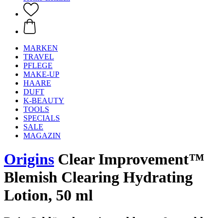
MARKEN
TRAVEL
PFLEGE
MAKE-UP
HAARE
DUFT
K-BEAUTY
TOOLS
SPECIALS
SALE
MAGAZIN
Origins
Clear Improvement™
Blemish Clearing Hydrating
Lotion, 50 ml