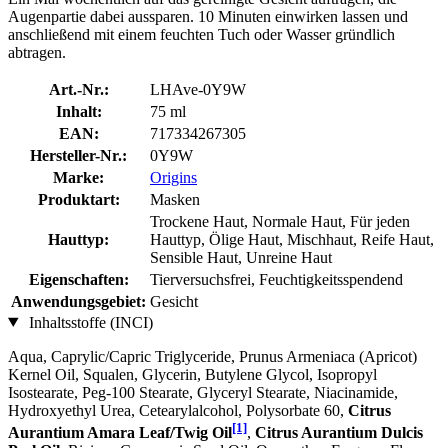
Augenpartie dabei aussparen. 10 Minuten einwirken lassen und
anschließend mit einem feuchten Tuch oder Wasser gründlich
abtragen.
Art.-Nr.:
LHAve-0Y9W
Inhalt:
75 ml
EAN:
717334267305
Hersteller-Nr.:
0Y9W
Marke:
Origins
Produktart:
Masken
Trockene Haut, Normale Haut, Für jeden
Hauttyp:
Hauttyp, Ölige Haut, Mischhaut, Reife Haut,
Sensible Haut, Unreine Haut
Eigenschaften:
Tierversuchsfrei, Feuchtigkeitsspendend
Anwendungsgebiet:
Gesicht
Inhaltsstoffe (INCI)
Aqua, Caprylic/Capric Triglyceride, Prunus Armeniaca (Apricot)
Kernel Oil, Squalen, Glycerin, Butylene Glycol, Isopropyl
Isostearate, Peg-100 Stearate, Glyceryl Stearate, Niacinamide,
Hydroxyethyl Urea, Cetearylalcohol, Polysorbate 60,
Citrus
[1]
Aurantium Amara Leaf/Twig Oil
,
Citrus Aurantium Dulcis