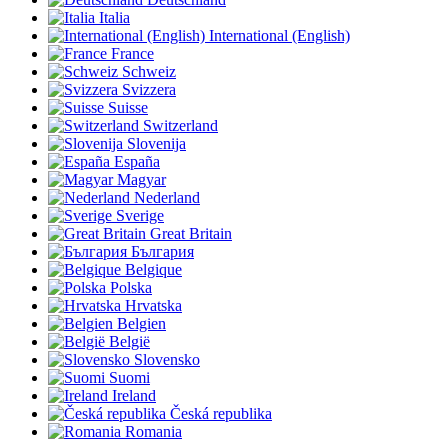
Italia
International (English)
France
Schweiz
Svizzera
Suisse
Switzerland
Slovenija
España
Magyar
Nederland
Sverige
Great Britain
България
Belgique
Polska
Hrvatska
Belgien
België
Slovensko
Suomi
Ireland
Česká republika
Romania