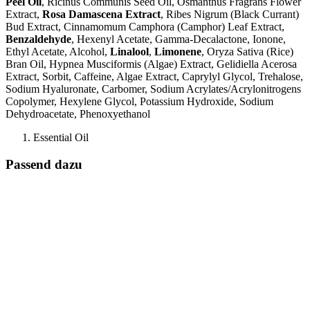
Peel Oil
, Ricinus Communis Seed Oil, Osmanthus Fragrans Flower
Extract,
Rosa Damascena Extract
, Ribes Nigrum (Black Currant)
Bud Extract, Cinnamomum Camphora (Camphor) Leaf Extract,
Benzaldehyde
, Hexenyl Acetate, Gamma-Decalactone, Ionone,
Ethyl Acetate, Alcohol,
Linalool
,
Limonene
, Oryza Sativa (Rice)
Bran Oil, Hypnea Musciformis (Algae) Extract, Gelidiella Acerosa
Extract, Sorbit, Caffeine, Algae Extract, Caprylyl Glycol, Trehalose,
Sodium Hyaluronate, Carbomer, Sodium Acrylates/Acrylonitrogens
Copolymer, Hexylene Glycol, Potassium Hydroxide, Sodium
Dehydroacetate, Phenoxyethanol
Essential Oil
Passend dazu