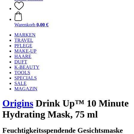
Warenkorb
0,00 €
MARKEN
TRAVEL
PFLEGE
MAKE-UP
HAARE
DUFT
K-BEAUTY
TOOLS
SPECIALS
SALE
MAGAZIN
Origins
Drink Up™ 10 Minute
Hydrating Mask, 75 ml
Feuchtigkeitsspendende Gesichtsmaske