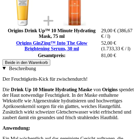
Origins Drink Up™ 10 Minute Hydrating
29,00 €
(386,67
Mask, 75 ml
€ / l)
Origins GinZing™ Into The Glow
52,00 €
Brightening Serum, 30 ml
(1.733,33 € / l)
Gesamtpreis:
81,00 €
Beide in den Warenkorb
Beschreibung
Der Feuchtigkeits-Kick für zwischendurch!
Die
Drink Up 10 Minute Hydrating Maske
von
Origins
spendet
der Haut notwendige Feuchtigkeit. In der Maske enthaltene
Wirkstoffe wie Algenextrakte hydratisieren und hochwertiges
Aprikosenkernöl sorgen für ein glatttes, weiches Hautgefühl.
Zusätzlich wirkt schweizer Gletscherwasser wirkt erfrischend und
zaubert damit ein gesundes und frisch strahlendes Hautbild.
Anwendung:
Ein Mal wöchentlich auf das gereinigte Gesicht auftragen, die