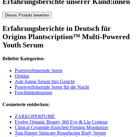
Erfahrungsberichte unserer Kund:innen
Dieses Produkt bewerten
Erfahrungsberichte in Deutsch für
Origins Plantscription™ Multi-Powered
Youth Serum
Beliebte Kategorien:
Porenverfeinernde Seren
Origins
Anti Aging Serum fürs Gesicht
Porenverfeinernde Seren für die Nacht
Feuchtigkeitsserum
Cosmeterie entdecken:
ZARKOPERFUME
Evolve Organic Beauty 360 Eye & Lip Contour
Clinical Ceramide-Enriched Firming Moisturizer
Tata Harper Skincare Resurfacing Body Serum