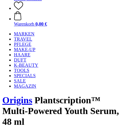
Warenkorb
0,00 €
MARKEN
TRAVEL
PFLEGE
MAKE-UP
HAARE
DUFT
K-BEAUTY
TOOLS
SPECIALS
SALE
MAGAZIN
Origins
Plantscription™
Multi-Powered Youth Serum,
48 ml