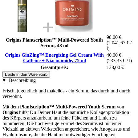
98,00 €
Origins Plantscription™ Multi-Powered Youth
(2.041,67 € /
Serum, 48 ml
l)
Origins GinZing™ Energizing Gel Cream With
40,00 €
Caffeine + Niacinamide, 75 ml
(533,33 € / l)
Gesamtpreis:
138,00 €
Beide in den Warenkorb
Beschreibung
Frisch, jugendlich und makellos - ein Serum, das durch und durch
verwöhnt.
Mit dem
Plantscription™ Multi-Powered Youth Serum
von
Origins
hilfst Du Deiner Haut die natürliche Kollagenproduktion
des Körpers anzukurbeln, um feine Fältchen und Linien zu
minimieren. Die hochwertige Formel des Serums ist mit einer
Vielzahl an aktiven Wirkstoffen angereichert, wie Anogeissus und
Hyaluronsäure, die die Haut mit notwendiger Feuchtigkeit