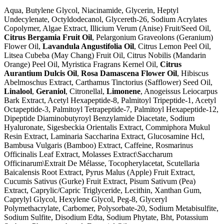
Aqua, Butylene Glycol, Niacinamide, Glycerin, Heptyl
Undecylenate, Octyldodecanol, Glycereth-26, Sodium Acrylates
Copolymer, Algae Extract, Illicium Verum (Anise) Fruit/Seed Oil,
Citrus Bergamia Fruit Oil
, Pelargonium Graveolons (Geranium)
Flower Oil,
Lavandula Angustifolia Oil
, Citrus Lemon Peel Oil,
Litsea Cubeba (May Chang) Fruit Oil, Citrus Nobilis (Mandarin
Orange) Peel Oil, Myristica Fragrans Kernel Oil,
Citrus
Aurantium Dulcis Oil
,
Rosa Damascena Flower Oil
, Hibiscus
Abelmoschus Extract, Carthamus Tinctorius (Safflower) Seed Oil,
Linalool
,
Geraniol
, Citronellal,
Limonene
, Anogeissus Leiocarpus
Bark Extract, Acetyl Hexapeptide-8, Palmitoyl Tripeptide-1, Acetyl
Octapeptide-3, Palmitoyl Tetrapeptide-7, Palmitoyl Hexapeptide-12,
Dipeptide Diaminobutyroyl Benzylamide Diacetate, Sodium
Hyaluronate, Sigesbeckia Orientalis Extract, Commiphora Mukul
Resin Extract, Laminaria Saccharina Extract, Glucosamine Hcl,
Bambusa Vulgaris (Bamboo) Extract, Caffeine, Rosmarinus
Officinalis Leaf Extract, Molasses Extract\Saccharum
Officinarum\Extrait De Mélasse, Tocopherylacetat, Scutellaria
Baicalensis Root Extract, Pyrus Malus (Apple) Fruit Extract,
Cucumis Sativus (Gurke) Fruit Extract, Pisum Sativum (Pea)
Extract, Caprylic/Capric Triglyceride, Lecithin, Xanthan Gum,
Caprylyl Glycol, Hexylene Glycol, Peg-8, Glyceryl
Polymethacrylate, Carbomer, Polysorbate-20, Sodium Metabisulfite,
Sodium Sulfite, Disodium Edta, Sodium Phytate, Bht, Potassium