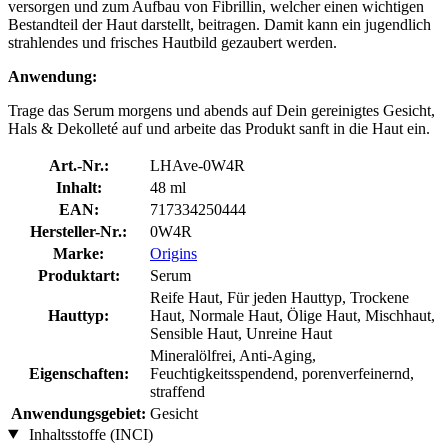
versorgen und zum Aufbau von Fibrillin, welcher einen wichtigen
Bestandteil der Haut darstellt, beitragen. Damit kann ein jugendlich
strahlendes und frisches Hautbild gezaubert werden.
Anwendung:
Trage das Serum morgens und abends auf Dein gereinigtes Gesicht,
Hals & Dekolleté auf und arbeite das Produkt sanft in die Haut ein.
Art.-Nr.:
LHAve-0W4R
Inhalt:
48 ml
EAN:
717334250444
Hersteller-Nr.:
0W4R
Marke:
Origins
Produktart:
Serum
Reife Haut, Für jeden Hauttyp, Trockene
Hauttyp:
Haut, Normale Haut, Ölige Haut, Mischhaut,
Sensible Haut, Unreine Haut
Mineralölfrei, Anti-Aging,
Eigenschaften:
Feuchtigkeitsspendend, porenverfeinernd,
straffend
Anwendungsgebiet:
Gesicht
Inhaltsstoffe (INCI)