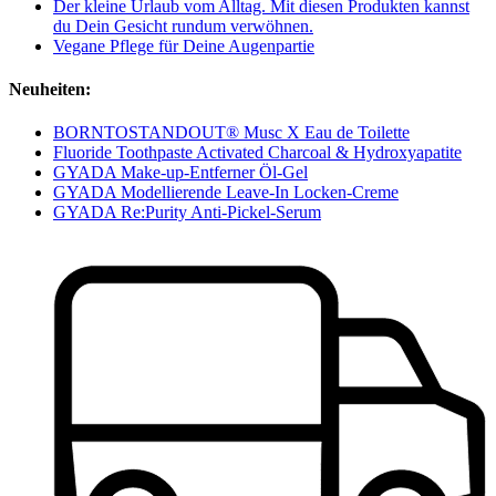
Der kleine Urlaub vom Alltag. Mit diesen Produkten kannst
du Dein Gesicht rundum verwöhnen.
Vegane Pflege für Deine Augenpartie
Neuheiten:
BORNTOSTANDOUT® Musc X Eau de Toilette
Fluoride Toothpaste Activated Charcoal & Hydroxyapatite
GYADA Make-up-Entferner Öl-Gel
GYADA Modellierende Leave-In Locken-Creme
GYADA Re:Purity Anti-Pickel-Serum