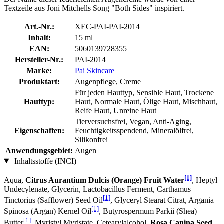
Textzeile aus Joni Mitchells Song "Both Sides" inspiriert.
Art.-Nr.:
XEC-PAI-PAI-2014
Inhalt:
15 ml
EAN:
5060139728355
Hersteller-Nr.:
PAI-2014
Marke:
Pai Skincare
Produktart:
Augenpflege, Creme
Für jeden Hauttyp, Sensible Haut, Trockene
Hauttyp:
Haut, Normale Haut, Ölige Haut, Mischhaut,
Reife Haut, Unreine Haut
Tierversuchsfrei, Vegan, Anti-Aging,
Eigenschaften:
Feuchtigkeitsspendend, Mineralölfrei,
Silikonfrei
Anwendungsgebiet:
Augen
Inhaltsstoffe (INCI)
[1]
Aqua,
Citrus Aurantium Dulcis (Orange) Fruit Water
, Heptyl
Undecylenate, Glycerin, Lactobacillus Ferment, Carthamus
[1]
Tinctorius (Safflower) Seed Oil
, Glyceryl Stearat Citrat, Argania
[1]
Spinosa (Argan) Kernel Oil
, Butyrospermum Parkii (Shea)
[1]
Butter
, Myristyl Myristate, Cetearylalcohol,
Rosa Canina Seed