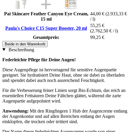
Pai Skincare Feather Canyon Eye Cream,
44,00 €
(2.933,33 €
15 ml
/ l)
55,25 €
Paula's Choice C15 Super Booster, 20 ml
(2.762,50 € / l)
Gesamtpreis:
99,25 €
Beide in den Warenkorb
Beschreibung
Federleichte Pflege für Deine Augen!
Diese Augenpflege ist hervorragend für sensitive Augenpartie
geeignet. Sie hydratisiert Deine Haut, ohne sie dabei zu überladen
und spendet dabei auch noch ausreichend Feuchtigkeit.
Für die Verbesserung feiner Linien sorgt Bio-Echium, das reich an
essentiellen Fettsäuren Deine Fältchen glättet, während die zarte
Augenpartie aufgepolstert wird.
Anwendung:
Mit den Ringfingern 1 Hub der Augencreme entlang
der Augenkontur und auf allen Bereichen entlang der Augen
einklopfen, die trocken oder irritiert sind.
Der Name dieser federleichten Augencreme wurde von einer