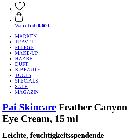
Warenkorb
0,00 €
MARKEN
TRAVEL
PFLEGE
MAKE-UP
HAARE
DUFT
K-BEAUTY
TOOLS
SPECIALS
SALE
MAGAZIN
Pai Skincare
Feather Canyon
Eye Cream, 15 ml
Leichte, feuchtigkeitsspendende