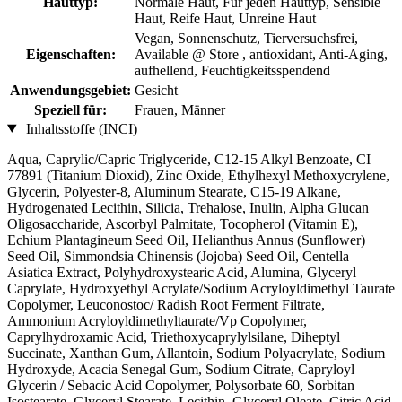
Hauttyp:
Normale Haut, Für jeden Hauttyp, Sensible
Haut, Reife Haut, Unreine Haut
Vegan, Sonnenschutz, Tierversuchsfrei,
Eigenschaften:
Available @ Store , antioxidant, Anti-Aging,
aufhellend, Feuchtigkeitsspendend
Anwendungsgebiet:
Gesicht
Speziell für:
Frauen, Männer
Inhaltsstoffe (INCI)
Aqua, Caprylic/Capric Triglyceride, C12-15 Alkyl Benzoate, CI
77891 (Titanium Dioxid), Zinc Oxide, Ethylhexyl Methoxycrylene,
Glycerin, Polyester-8, Aluminum Stearate, C15-19 Alkane,
Hydrogenated Lecithin, Silicia, Trehalose, Inulin, Alpha Glucan
Oligosaccharide, Ascorbyl Palmitate, Tocopherol (Vitamin E),
Echium Plantagineum Seed Oil, Helianthus Annus (Sunflower)
Seed Oil, Simmondsia Chinensis (Jojoba) Seed Oil, Centella
Asiatica Extract, Polyhydroxystearic Acid, Alumina, Glyceryl
Caprylate, Hydroxyethyl Acrylate/Sodium Acryloyldimethyl Taurate
Copolymer, Leuconostoc/ Radish Root Ferment Filtrate,
Ammonium Acryloyldimethyltaurate/Vp Copolymer,
Caprylhydroxamic Acid, Triethoxycaprylylsilane, Diheptyl
Succinate, Xanthan Gum, Allantoin, Sodium Polyacrylate, Sodium
Hydroxyde, Acacia Senegal Gum, Sodium Citrate, Capryloyl
Glycerin / Sebacic Acid Copolymer, Polysorbate 60, Sorbitan
Isostearate, Glyceryl Stearate, Lecithin, Glyceryl Oleate, Citric Acid,