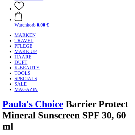
Warenkorb
0,00 €
MARKEN
TRAVEL
PFLEGE
MAKE-UP
HAARE
DUFT
K-BEAUTY
TOOLS
SPECIALS
SALE
MAGAZIN
Paula's Choice
Barrier Protect
Mineral Sunscreen SPF 30, 60
ml