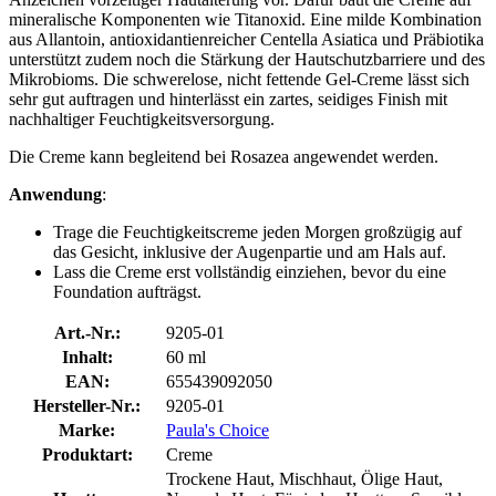
mineralische Komponenten wie Titanoxid. Eine milde Kombination
aus Allantoin, antioxidantienreicher Centella Asiatica und Präbiotika
unterstützt zudem noch die Stärkung der Hautschutzbarriere und des
Mikrobioms. Die schwerelose, nicht fettende Gel-Creme lässt sich
sehr gut auftragen und hinterlässt ein zartes, seidiges Finish mit
nachhaltiger Feuchtigkeitsversorgung.
Die Creme kann begleitend bei Rosazea angewendet werden.
Anwendung
:
Trage die Feuchtigkeitscreme jeden Morgen großzügig auf
das Gesicht, inklusive der Augenpartie und am Hals auf.
Lass die Creme erst vollständig einziehen, bevor du eine
Foundation aufträgst.
Art.-Nr.:
9205-01
Inhalt:
60 ml
EAN:
655439092050
Hersteller-Nr.:
9205-01
Marke:
Paula's Choice
Produktart:
Creme
Trockene Haut, Mischhaut, Ölige Haut,