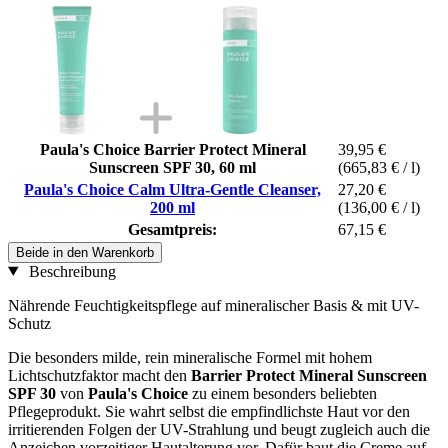
Paula's Choice Barrier Protect Mineral
39,95 €
Sunscreen SPF 30, 60 ml
(665,83 € / l)
Paula's Choice Calm Ultra-Gentle Cleanser,
27,20 €
200 ml
(136,00 € / l)
Gesamtpreis:
67,15 €
Beide in den Warenkorb
Beschreibung
Nährende Feuchtigkeitspflege auf mineralischer Basis & mit UV-
Schutz
Die besonders milde, rein mineralische Formel mit hohem
Lichtschutzfaktor macht den
Barrier Protect Mineral Sunscreen
SPF 30
von
Paula's Choice
zu einem besonders beliebten
Pflegeprodukt. Sie wahrt selbst die empfindlichste Haut vor den
irritierenden Folgen der UV-Strahlung und beugt zugleich auch die
Anzeichen vorzeitiger Hautalterung vor. Dafür baut die Creme auf