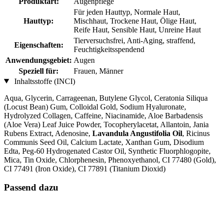
Produktart:
Augenpflege
Für jeden Hauttyp, Normale Haut,
Hauttyp:
Mischhaut, Trockene Haut, Ölige Haut,
Reife Haut, Sensible Haut, Unreine Haut
Tierversuchsfrei, Anti-Aging, straffend,
Eigenschaften:
Feuchtigkeitsspendend
Anwendungsgebiet:
Augen
Speziell für:
Frauen, Männer
Inhaltsstoffe (INCI)
Aqua, Glycerin, Carrageenan, Butylene Glycol, Ceratonia Siliqua
(Locust Bean) Gum, Colloidal Gold, Sodium Hyaluronate,
Hydrolyzed Collagen, Caffeine, Niacinamide, Aloe Barbadensis
(Aloe Vera) Leaf Juice Powder, Tocopherylacetat, Allantoin, Jania
Rubens Extract, Adenosine,
Lavandula Angustifolia Oil
, Ricinus
Communis Seed Oil, Calcium Lactate, Xanthan Gum, Disodium
Edta, Peg-60 Hydrogenated Castor Oil, Synthetic Fluorphlogopite,
Mica, Tin Oxide, Chlorphenesin, Phenoxyethanol, CI 77480 (Gold),
CI 77491 (Iron Oxide), CI 77891 (Titanium Dioxid)
Passend dazu