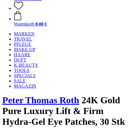
Warenkorb
0,00 €
MARKEN
TRAVEL
PFLEGE
MAKE-UP
HAARE
DUFT
K-BEAUTY
TOOLS
SPECIALS
SALE
MAGAZIN
Peter Thomas Roth
24K Gold
Pure Luxury Lift & Firm
Hydra-Gel Eye Patches, 30 Stk