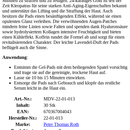
Minuten zu straffen und zu festigen. 24-karätiges Gold ist seit der
Zeit Kleopatras für seine starken Anti-Aging-Eigenschaften bekannt
und unterstützt das Lifting und die Straffung der Haut. Auch
besitzen die Pads einen besänftigenden Effekt, während sie einen
opulenten Glanz verleihen. Die verwöhnenden Augen-Patches
mindern feine Linien sowie Falten und spenden dank Hyaluronsäure
sowie hydrolysiertem Kollagen intensive Feuchtigkeit und bieten
einen Kühleffekt. Koffein rundet die Formel ab und sorgt für einen
revitalisierenden Charakter. Der leichte Lavendel-Duft der Pads
beflügelt auch die Sinne.
Anwendung
:
Entnimm die Gel-Pads mit dem beiliegenden Spatel vorsichtig
und trage sie auf die gereinigte, trockene Haut auf.
Lasse sie 10 bis 15 Minuten einwirken.
Entsorge die Pads nach Gebrauch und klopfe das restliche
Serum leicht in die Haut ein.
Art.-Nr.:
MDV-22-01-013
Inhalt:
30 Stk
EAN:
670367004043
Hersteller-Nr.:
22-01-013
Marke:
Peter Thomas Roth