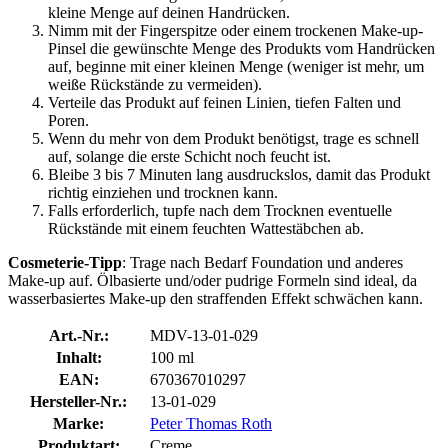
kleine Menge auf deinen Handrücken.
Nimm mit der Fingerspitze oder einem trockenen Make-up-
Pinsel die gewünschte Menge des Produkts vom Handrücken
auf, beginne mit einer kleinen Menge (weniger ist mehr, um
weiße Rückstände zu vermeiden).
Verteile das Produkt auf feinen Linien, tiefen Falten und
Poren.
Wenn du mehr von dem Produkt benötigst, trage es schnell
auf, solange die erste Schicht noch feucht ist.
Bleibe 3 bis 7 Minuten lang ausdruckslos, damit das Produkt
richtig einziehen und trocknen kann.
Falls erforderlich, tupfe nach dem Trocknen eventuelle
Rückstände mit einem feuchten Wattestäbchen ab.
Cosmeterie-Tipp
: Trage nach Bedarf Foundation und anderes
Make-up auf. Ölbasierte und/oder pudrige Formeln sind ideal, da
wasserbasiertes Make-up den straffenden Effekt schwächen kann.
Art.-Nr.:
MDV-13-01-029
Inhalt:
100 ml
EAN:
670367010297
Hersteller-Nr.:
13-01-029
Marke:
Peter Thomas Roth
Produktart:
Creme