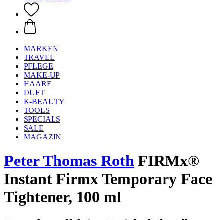
MARKEN
TRAVEL
PFLEGE
MAKE-UP
HAARE
DUFT
K-BEAUTY
TOOLS
SPECIALS
SALE
MAGAZIN
Peter Thomas Roth
FIRMx®
Instant Firmx Temporary Face
Tightener, 100 ml