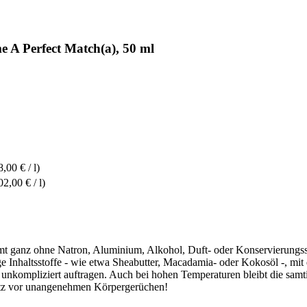
 A Perfect Match(a), 50 ml
,00 € / l)
02,00 € / l)
 ganz ohne Natron, Aluminium, Alkohol, Duft- oder Konservierungsstof
ge Inhaltsstoffe - wie etwa Sheabutter, Macadamia- oder Kokosöl -, mit 
unkompliziert auftragen. Auch bei hohen Temperaturen bleibt die sam
chutz vor unangenehmen Körpergerüchen!