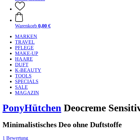
Warenkorb
0,00 €
MARKEN
TRAVEL
PFLEGE
MAKE-UP
HAARE
DUFT
K-BEAUTY
TOOLS
SPECIALS
SALE
MAGAZIN
PonyHütchen
Deocreme Sensitiv
Minimalistisches Deo ohne Duftstoffe
1 Bewertung