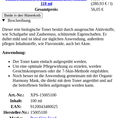
118 ml
(280,93 € / l)
Gesamtpreis:
56,05 €
Beide in den Warenkorb
Beschreibung
Dieser rein biologische Toner besitzt durch ausgesuchte Aktivstoffe,
wie Schafgarbe und Zaubernuss, schützende Eigenschaften. Er
duftet mild und ist ideal zur täglichen Anwendung, außerdem
pflegen Inhaltsstoffe, wie Flavonoide, auch bei Akne.
Anwendung:
Der Toner kann einfach aufgesprüht werden.
Um eine optimale Pflegewirkung zu erzielen, werden
Gesichtskompressen oder die 7-Skin-Methode empfohlen.
Noch besser ist die Anwendung gemeinsam mit der Organic
Harmony Mask, die direkt mit dem Toner angerührt und auf
die betroffenen Stellen aufgetragen werden kann.
Art.-Nr.:
XPS-15005100
Inhalt:
100 ml
EAN:
9120043480025
Hersteller-Nr.:
15005100