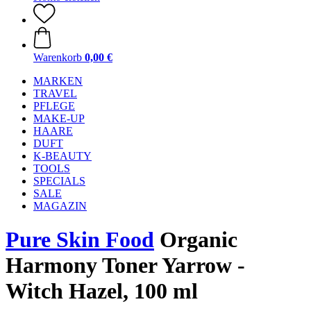
Warenkorb
0,00 €
MARKEN
TRAVEL
PFLEGE
MAKE-UP
HAARE
DUFT
K-BEAUTY
TOOLS
SPECIALS
SALE
MAGAZIN
Pure Skin Food
Organic
Harmony Toner Yarrow -
Witch Hazel, 100 ml