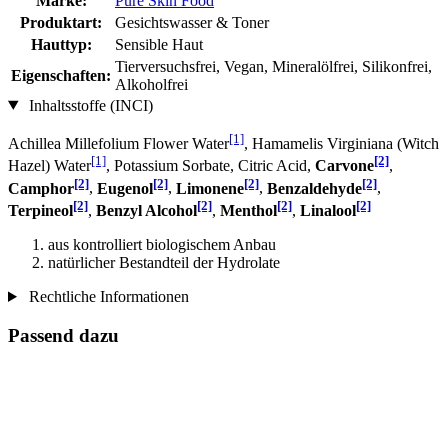
Marke:
Pure Skin Food
Produktart:
Gesichtswasser & Toner
Hauttyp:
Sensible Haut
Tierversuchsfrei, Vegan, Mineralölfrei, Silikonfrei,
Eigenschaften:
Alkoholfrei
Inhaltsstoffe (INCI)
[1]
Achillea Millefolium Flower Water
, Hamamelis Virginiana (Witch
[1]
[2]
Hazel) Water
, Potassium Sorbate, Citric Acid,
Carvone
,
[2]
[2]
[2]
[2]
Camphor
,
Eugenol
,
Limonene
,
Benzaldehyde
,
[2]
[2]
[2]
[2]
Terpineol
,
Benzyl Alcohol
,
Menthol
,
Linalool
aus kontrolliert biologischem Anbau
natürlicher Bestandteil der Hydrolate
Rechtliche Informationen
Passend dazu