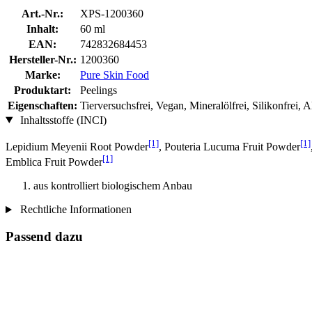
Art.-Nr.:
XPS-1200360
Inhalt:
60 ml
EAN:
742832684453
Hersteller-Nr.:
1200360
Marke:
Pure Skin Food
Produktart:
Peelings
Eigenschaften:
Tierversuchsfrei, Vegan, Mineralölfrei, Silikonfrei, A
Inhaltsstoffe (INCI)
[1]
[1]
Lepidium Meyenii Root Powder
, Pouteria Lucuma Fruit Powder
[1]
Emblica Fruit Powder
aus kontrolliert biologischem Anbau
Rechtliche Informationen
Passend dazu