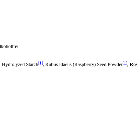
lkoholfrei
[1]
[1]
, Hydrolyzed Starch
, Rubus Idaeus (Raspberry) Seed Powder
,
Ros