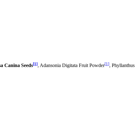
[1]
[1]
a Canina Seeds
, Adansonia Digitata Fruit Powder
, Phyllanthus