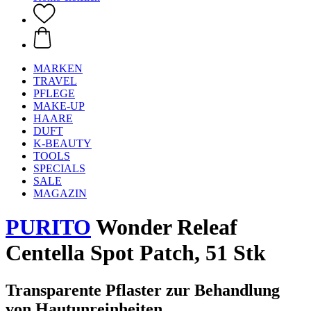
MARKEN
TRAVEL
PFLEGE
MAKE-UP
HAARE
DUFT
K-BEAUTY
TOOLS
SPECIALS
SALE
MAGAZIN
PURITO
Wonder Releaf
Centella Spot Patch, 51 Stk
Transparente Pflaster zur Behandlung
von Hautunreinheiten