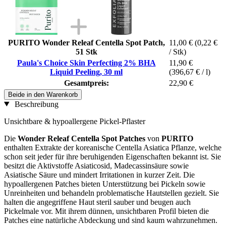
PURITO Wonder Releaf Centella Spot Patch,
11,00 €
(0,22 €
51 Stk
/ Stk)
Paula's Choice Skin Perfecting 2% BHA
11,90 €
Liquid Peeling, 30 ml
(396,67 € / l)
Gesamtpreis:
22,90 €
Beide in den Warenkorb
Beschreibung
Unsichtbare & hypoallergene Pickel-Pflaster
Die
Wonder Releaf Centella Spot Patches
von
PURITO
enthalten Extrakte der koreanische Centella Asiatica Pflanze, welche
schon seit jeder für ihre beruhigenden Eigenschaften bekannt ist. Sie
besitzt die Aktivstoffe Asiaticosid, Madecassinsäure sowie
Asiatische Säure und mindert Irritationen in kurzer Zeit. Die
hypoallergenen Patches bieten Unterstützung bei Pickeln sowie
Unreinheiten und behandeln problematische Hautstellen gezielt. Sie
halten die angegriffene Haut steril sauber und beugen auch
Pickelmale vor. Mit ihrem dünnen, unsichtbaren Profil bieten die
Patches eine natürliche Abdeckung und sind kaum wahrzunehmen.