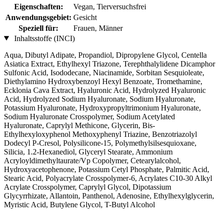
Eigenschaften:
Vegan, Tierversuchsfrei
Anwendungsgebiet:
Gesicht
Speziell für:
Frauen, Männer
Inhaltsstoffe (INCI)
Aqua, Dibutyl Adipate, Propandiol, Dipropylene Glycol, Centella
Asiatica Extract, Ethylhexyl Triazone, Terephthalylidene Dicamphor
Sulfonic Acid, Isododecane, Niacinamide, Sorbitan Sesquioleate,
Diethylamino Hydroxybenzoyl Hexyl Benzoate, Tromethamine,
Ecklonia Cava Extract, Hyaluronic Acid, Hydrolyzed Hyaluronic
Acid, Hydrolyzed Sodium Hyaluronate, Sodium Hyaluronate,
Potassium Hyaluronate, Hydroxypropyltrimonium Hyaluronate,
Sodium Hyaluronate Crosspolymer, Sodium Acetylated
Hyaluronate, Caprylyl Methicone, Glycerin, Bis-
Ethylhexyloxyphenol Methoxyphenyl Triazine, Benzotriazolyl
Dodecyl P-Cresol, Polysilicone-15, Polymethylsilsesquioxane,
Silicia, 1.2-Hexanediol, Glyceryl Stearate, Ammonium
Acryloyldimethyltaurate/Vp Copolymer, Cetearylalcohol,
Hydroxyacetophenone, Potassium Cetyl Phosphate, Palmitic Acid,
Stearic Acid, Polyacrylate Crosspolymer-6, Acrylates C10-30 Alkyl
Acrylate Crosspolymer, Caprylyl Glycol, Dipotassium
Glycyrrhizate, Allantoin, Panthenol, Adenosine, Ethylhexylglycerin,
Myristic Acid, Butylene Glycol, T-Butyl Alcohol