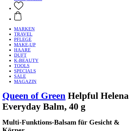
MARKEN
TRAVEL
PFLEGE
MAKE-UP
HAARE
DUFT
K-BEAUTY
TOOLS
SPECIALS
SALE
MAGAZIN
Queen of Green
Helpful Helena
Everyday Balm, 40 g
Multi-Funktions-Balsam für Gesicht &
Körper