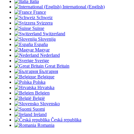
Italia
International (English)
France
Schweiz
Svizzera
Suisse
Switzerland
Slovenija
España
Magyar
Nederland
Sverige
Great Britain
България
Belgique
Polska
Hrvatska
Belgien
België
Slovensko
Suomi
Ireland
Česká republika
Romania