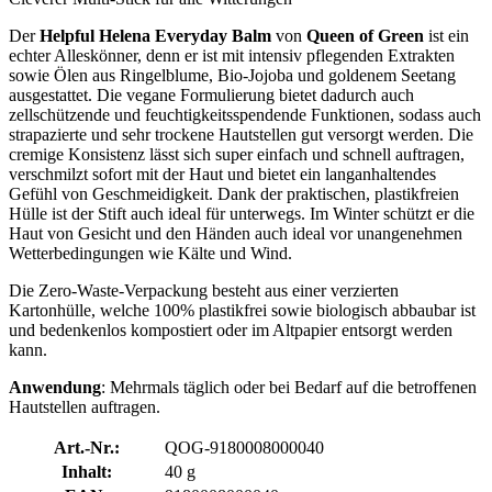
Der
Helpful Helena Everyday Balm
von
Queen of Green
ist ein
echter Alleskönner, denn er ist mit intensiv pflegenden Extrakten
sowie Ölen aus Ringelblume, Bio-Jojoba und goldenem Seetang
ausgestattet. Die vegane Formulierung bietet dadurch auch
zellschützende und feuchtigkeitsspendende Funktionen, sodass auch
strapazierte und sehr trockene Hautstellen gut versorgt werden. Die
cremige Konsistenz lässt sich super einfach und schnell auftragen,
verschmilzt sofort mit der Haut und bietet ein langanhaltendes
Gefühl von Geschmeidigkeit. Dank der praktischen, plastikfreien
Hülle ist der Stift auch ideal für unterwegs. Im Winter schützt er die
Haut von Gesicht und den Händen auch ideal vor unangenehmen
Wetterbedingungen wie Kälte und Wind.
Die Zero-Waste-Verpackung besteht aus einer verzierten
Kartonhülle, welche 100% plastikfrei sowie biologisch abbaubar ist
und bedenkenlos kompostiert oder im Altpapier entsorgt werden
kann.
Anwendung
: Mehrmals täglich oder bei Bedarf auf die betroffenen
Hautstellen auftragen.
Art.-Nr.:
QOG-9180008000040
Inhalt:
40 g