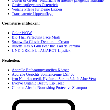
Queen of Green - Natürliche & intensiv pflegende Balsame
Gesichtspflege aus Österreich
Vegane Pflege für Deine Lippen
Transparente Lippenpflege
Cosmeterie entdecken:
Color WOW
Bio Thai Perfecting Face Mask
Soapwalla Classic Deodorant Cream
Juliette Has A Gun Pear Inc. Eau de Parfum
UND GRETEL TAGAROT Lipstick
Neuheiten:
Acorelle Enthaarungsstreifen Körper
Acorelle Gesichts-Sonnencreme LSF 50
i+m Naturkosmetik Hyaluron Serum 3-fach Aloe Vera
Evolve Organic Beauty Lip Treat
Chroma Absolu Nourishing Protective Shampoo