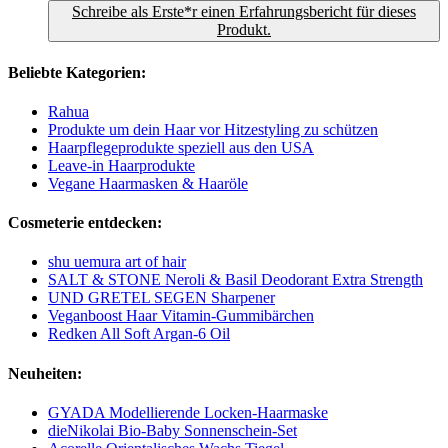
Schreibe als Erste*r einen Erfahrungsbericht für dieses
Produkt.
Beliebte Kategorien:
Rahua
Produkte um dein Haar vor Hitzestyling zu schützen
Haarpflegeprodukte speziell aus den USA
Leave-in Haarprodukte
Vegane Haarmasken & Haaröle
Cosmeterie entdecken:
shu uemura art of hair
SALT & STONE Neroli & Basil Deodorant Extra Strength
UND GRETEL SEGEN Sharpener
Veganboost Haar Vitamin-Gummibärchen
Redken All Soft Argan-6 Oil
Neuheiten:
GYADA Modellierende Locken-Haarmaske
dieNikolai Bio-Baby Sonnenschein-Set