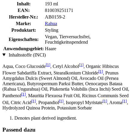
Inhalt:
193 ml
EAN:
810039251171
Hersteller-Nr.:
AB0159-2
Marke:
Rahua
Produktart:
Styling
Vegan, Tierversuchsfrei,
Eigenschaften:
Feuchtigkeitsspendend
Anwendungsgebiet:
Haare
Inhaltsstoffe (INCI)
[1]
[1]
Aqua, Coco Glucoside
, Cetyl Alcohol
, Organic Hibiscus
[1]
Flower Sabdariffa Extract, Stearalkonium Chloride
, Prunus
Amygdalus Dulcis (Sweet Almond) Oil, Avocado Oil (Persea
Americana), Butyrospermum Parksi Butter, Oenocarpus Bataua
(Rahua Ungurahua) Oil, Plukenetia Volubilis (Inca Inchi) Seed Oil,
[1]
Panthenol
, Mauritia Flexuosa Fruit Oil, Ricinus Communis Seed
[1]
[1]
[1]
[1]
Oil, Citric Acid
, Propandiol
, Isopropyl Myristate
, Aroma
,
Hydrolyzed Quinoa Protein, Potassium Sorbate
Denotes plant derived ingredient.
Passend dazu