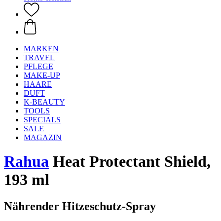
MARKEN
TRAVEL
PFLEGE
MAKE-UP
HAARE
DUFT
K-BEAUTY
TOOLS
SPECIALS
SALE
MAGAZIN
Rahua
Heat Protectant Shield,
193 ml
Nährender Hitzeschutz-Spray