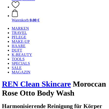
Warenkorb
0,00 €
MARKEN
TRAVEL
PFLEGE
MAKE-UP
HAARE
DUFT
K-BEAUTY
TOOLS
SPECIALS
SALE
MAGAZIN
REN Clean Skincare
Moroccan
Rose Otto Body Wash
Harmonisierende Reinigung für Körper