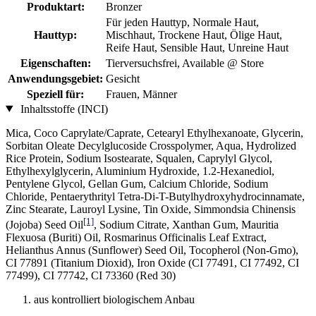
Produktart:
Bronzer
Für jeden Hauttyp, Normale Haut,
Hauttyp:
Mischhaut, Trockene Haut, Ölige Haut,
Reife Haut, Sensible Haut, Unreine Haut
Eigenschaften:
Tierversuchsfrei, Available @ Store
Anwendungsgebiet:
Gesicht
Speziell für:
Frauen, Männer
Inhaltsstoffe (INCI)
Mica, Coco Caprylate/Caprate, Cetearyl Ethylhexanoate, Glycerin,
Sorbitan Oleate Decylglucoside Crosspolymer, Aqua, Hydrolized
Rice Protein, Sodium Isostearate, Squalen, Caprylyl Glycol,
Ethylhexylglycerin, Aluminium Hydroxide, 1.2-Hexanediol,
Pentylene Glycol, Gellan Gum, Calcium Chloride, Sodium
Chloride, Pentaerythrityl Tetra-Di-T-Butylhydroxyhydrocinnamate,
Zinc Stearate, Lauroyl Lysine, Tin Oxide, Simmondsia Chinensis
[1]
(Jojoba) Seed Oil
, Sodium Citrate, Xanthan Gum, Mauritia
Flexuosa (Buriti) Oil, Rosmarinus Officinalis Leaf Extract,
Helianthus Annus (Sunflower) Seed Oil, Tocopherol (Non-Gmo),
CI 77891 (Titanium Dioxid), Iron Oxide (CI 77491, CI 77492, CI
77499), CI 77742, CI 73360 (Red 30)
aus kontrolliert biologischem Anbau