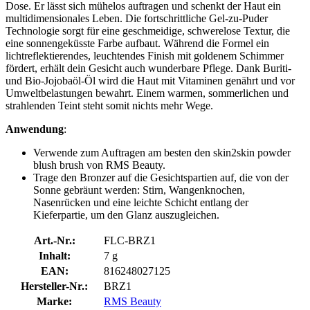
Dose. Er lässt sich mühelos auftragen und schenkt der Haut ein
multidimensionales Leben. Die fortschrittliche Gel-zu-Puder
Technologie sorgt für eine geschmeidige, schwerelose Textur, die
eine sonnengeküsste Farbe aufbaut. Während die Formel ein
lichtreflektierendes, leuchtendes Finish mit goldenem Schimmer
fördert, erhält dein Gesicht auch wunderbare Pflege. Dank Buriti-
und Bio-Jojobaöl-Öl wird die Haut mit Vitaminen genährt und vor
Umweltbelastungen bewahrt. Einem warmen, sommerlichen und
strahlenden Teint steht somit nichts mehr Wege.
Anwendung
:
Verwende zum Auftragen am besten den skin2skin powder
blush brush von RMS Beauty.
Trage den Bronzer auf die Gesichtspartien auf, die von der
Sonne gebräunt werden: Stirn, Wangenknochen,
Nasenrücken und eine leichte Schicht entlang der
Kieferpartie, um den Glanz auszugleichen.
Art.-Nr.:
FLC-BRZ1
Inhalt:
7 g
EAN:
816248027125
Hersteller-Nr.:
BRZ1
Marke:
RMS Beauty