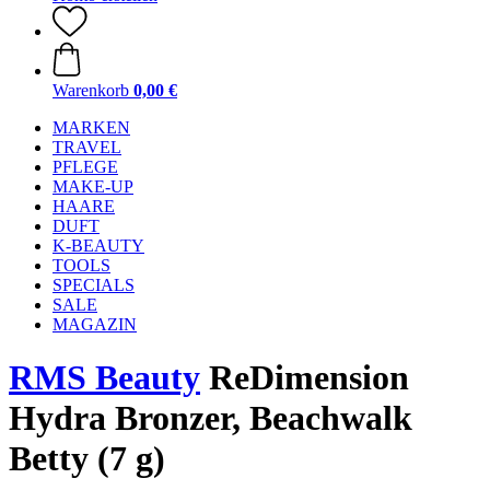
Warenkorb
0,00 €
MARKEN
TRAVEL
PFLEGE
MAKE-UP
HAARE
DUFT
K-BEAUTY
TOOLS
SPECIALS
SALE
MAGAZIN
RMS Beauty
ReDimension
Hydra Bronzer, Beachwalk
Betty (7 g)