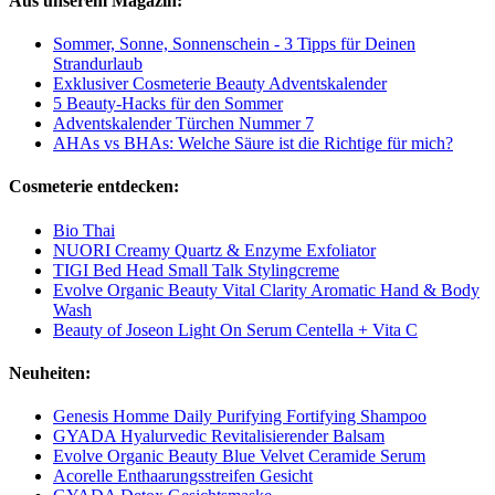
Aus unserem Magazin:
Sommer, Sonne, Sonnenschein - 3 Tipps für Deinen
Strandurlaub
Exklusiver Cosmeterie Beauty Adventskalender
5 Beauty-Hacks für den Sommer
Adventskalender Türchen Nummer 7
AHAs vs BHAs: Welche Säure ist die Richtige für mich?
Cosmeterie entdecken:
Bio Thai
NUORI Creamy Quartz & Enzyme Exfoliator
TIGI Bed Head Small Talk Stylingcreme
Evolve Organic Beauty Vital Clarity Aromatic Hand & Body
Wash
Beauty of Joseon Light On Serum Centella + Vita C
Neuheiten:
Genesis Homme Daily Purifying Fortifying Shampoo
GYADA Hyalurvedic Revitalisierender Balsam
Evolve Organic Beauty Blue Velvet Ceramide Serum
Acorelle Enthaarungsstreifen Gesicht