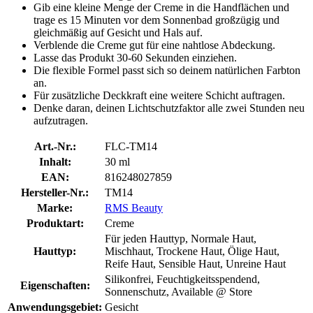
Gib eine kleine Menge der Creme in die Handflächen und
trage es 15 Minuten vor dem Sonnenbad großzügig und
gleichmäßig auf Gesicht und Hals auf.
Verblende die Creme gut für eine nahtlose Abdeckung.
Lasse das Produkt 30-60 Sekunden einziehen.
Die flexible Formel passt sich so deinem natürlichen Farbton
an.
Für zusätzliche Deckkraft eine weitere Schicht auftragen.
Denke daran, deinen Lichtschutzfaktor alle zwei Stunden neu
aufzutragen.
Art.-Nr.:
FLC-TM14
Inhalt:
30 ml
EAN:
816248027859
Hersteller-Nr.:
TM14
Marke:
RMS Beauty
Produktart:
Creme
Für jeden Hauttyp, Normale Haut,
Hauttyp:
Mischhaut, Trockene Haut, Ölige Haut,
Reife Haut, Sensible Haut, Unreine Haut
Silikonfrei, Feuchtigkeitsspendend,
Eigenschaften:
Sonnenschutz, Available @ Store
Anwendungsgebiet:
Gesicht