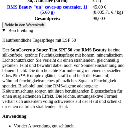
50, Alabaster (30 ml)
€ / l)
RMS Beauty "un" cover-up concealer, 11
45,00 €
(5,60 g)
(8.035,71 € / kg)
Gesamtpreis:
98,00 €
Beide in den Warenkorb
Beschreibung
Hautfreundliche Tagespflege mit LSF 50
Der
SunCoverup Super Tint SPF 50
von
RMS Beauty
ist eine
silikonfreie, getönte Feuchtigkeitspflege mit hohem, mineralischem
Lichtschutzfaktor. Sie verleiht dir einen strahlenden, gleichmäßig
getönten Teint und bewahrt dabei noch vor Sonneneinstrahlung und
blauem Licht. Die durchdachte Formulierung mit einem speziellen
GlowPlex™-Komplex glättet, strafft und hellt die Haut auf,
während feuchtigkeitsreiches pflanzliches Squalan Feuchtigkeit
spendet. Bisabolol und eine RMS-eigene adaptogene
Kräutermischung sorgen mit ihren beruhigenden Eigenschaften für
einen ausgleichenden Effekt. Die leichte, atmungsaktive Formel
verhält sich außerdem völlig schwerelos auf der Haut und schenkt
dir einen natürlich strahlenden Teint.
Anwendung
:
Vor der Anwendung gut schütteln.