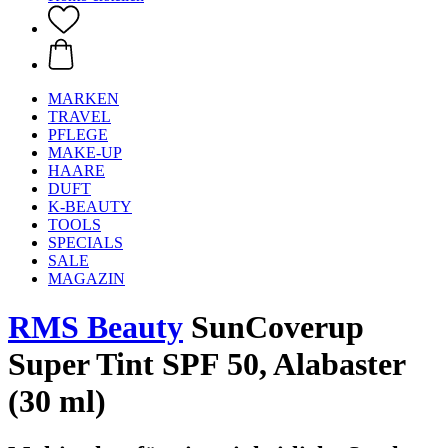
MARKEN
TRAVEL
PFLEGE
MAKE-UP
HAARE
DUFT
K-BEAUTY
TOOLS
SPECIALS
SALE
MAGAZIN
RMS Beauty
SunCoverup
Super Tint SPF 50, Alabaster
(30 ml)