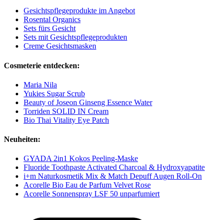
Gesichtspflegeprodukte im Angebot
Rosental Organics
Sets fürs Gesicht
Sets mit Gesichtspflegeprodukten
Creme Gesichtsmasken
Cosmeterie entdecken:
Maria Nila
Yukies Sugar Scrub
Beauty of Joseon Ginseng Essence Water
Torriden SOLID IN Cream
Bio Thai Vitality Eye Patch
Neuheiten:
GYADA 2in1 Kokos Peeling-Maske
Fluoride Toothpaste Activated Charcoal & Hydroxyapatite
i+m Naturkosmetik Mix & Match Depuff Augen Roll-On
Acorelle Bio Eau de Parfum Velvet Rose
Acorelle Sonnenspray LSF 50 unparfumiert