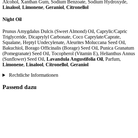
Alcohol, Xanthan Gum, Sodium Benzoate, Sodium Hydroxyde,
Linalool
,
Limonene
,
Geraniol
,
Citronellol
Night Oil
Prunus Amygdalus Dulcis (Sweet Almond) Oil, Caprylic/Capric
Triglyceride, Dicaprylyl Carbonate, Coco Caprylate/Caprate,
Squalane, Heptyl Undecylenate, Aleurites Moluccana Seed Oil,
Bakuchiol, Borago Officinalis (Borage) Seed Oil, Punica Granatum
(Pomegranate) Seed Oil, Tocopherol (Vitamin E), Helianthus Annus
(Sunflower) Seed Oil,
Lavandula Angustifolia Oil
, Parfum,
Limonene
,
Linalool
,
Citronellol
,
Geraniol
Rechtliche Informationen
Passend dazu