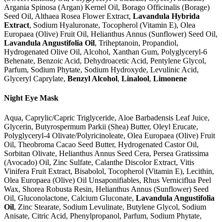
Argania Spinosa (Argan) Kernel Oil, Borago Officinalis (Borage)
Seed Oil, Althaea Rosea Flower Extract,
Lavandula Hybrida
Extract
, Sodium Hyaluronate, Tocopherol (Vitamin E), Olea
Europaea (Olive) Fruit Oil, Helianthus Annus (Sunflower) Seed Oil,
Lavandula Angustifolia Oil
, Triheptanoin, Propandiol,
Hydrogenated Olive Oil, Alcohol, Xanthan Gum, Polyglyceryl-6
Behenate, Benzoic Acid, Dehydroacetic Acid, Pentylene Glycol,
Parfum, Sodium Phytate, Sodium Hydroxyde, Levulinic Acid,
Glyceryl Caprylate,
Benzyl Alcohol
,
Linalool
,
Limonene
Night Eye Mask
Aqua, Caprylic/Capric Triglyceride, Aloe Barbadensis Leaf Juice,
Glycerin, Butyrospermum Parkii (Shea) Butter, Oleyl Erucate,
Polyglyceryl-4 Olivate/Polyricinoleate, Olea Europaea (Olive) Fruit
Oil, Theobroma Cacao Seed Butter, Hydrogenated Castor Oil,
Sorbitan Olivate, Helianthus Annus Seed Cera, Persea Gratissima
(Avocado) Oil, Zinc Sulfate, Calanthe Discolor Extract, Vitis
Vinifera Fruit Extract, Bisabolol, Tocopherol (Vitamin E), Lecithin,
Olea Europaea (Olive) Oil Unsaponifiables, Rhus Verniciflua Peel
Wax, Shorea Robusta Resin, Helianthus Annus (Sunflower) Seed
Oil, Gluconolactone, Calcium Gluconate,
Lavandula Angustifolia
Oil
, Zinc Stearate, Sodium Levulinate, Butylene Glycol, Sodium
Anisate, Citric Acid, Phenylpropanol, Parfum, Sodium Phytate,