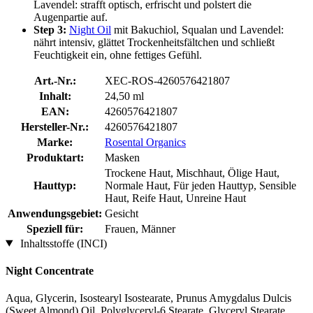
Lavendel: strafft optisch, erfrischt und polstert die
Augenpartie auf.
Step 3:
Night Oil
mit Bakuchiol, Squalan und Lavendel:
nährt intensiv, glättet Trockenheitsfältchen und schließt
Feuchtigkeit ein, ohne fettiges Gefühl.
Art.-Nr.:
XEC-ROS-4260576421807
Inhalt:
24,50 ml
EAN:
4260576421807
Hersteller-Nr.:
4260576421807
Marke:
Rosental Organics
Produktart:
Masken
Trockene Haut, Mischhaut, Ölige Haut,
Hauttyp:
Normale Haut, Für jeden Hauttyp, Sensible
Haut, Reife Haut, Unreine Haut
Anwendungsgebiet:
Gesicht
Speziell für:
Frauen, Männer
Inhaltsstoffe (INCI)
Night Concentrate
Aqua, Glycerin, Isostearyl Isostearate, Prunus Amygdalus Dulcis
(Sweet Almond) Oil, Polyglyceryl-6 Stearate, Glyceryl Stearate,