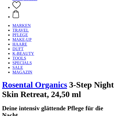
MARKEN
TRAVEL
PFLEGE
MAKE-UP
HAARE
DUFT
K-BEAUTY
TOOLS
SPECIALS
SALE
MAGAZIN
Rosental Organics
3-Step Night
Skin Retreat, 24,50 ml
Deine intensiv glättende Pflege für die
Nacht