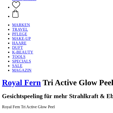
MARKEN
TRAVEL
PFLEGE
MAKE-UP
HAARE
DUFT
K-BEAUTY
TOOLS
SPECIALS
SALE
MAGAZIN
Royal Fern
Tri Active Glow Peel
Gesichtspeeling für mehr Strahlkraft & E
Royal Fern Tri Active Glow Peel