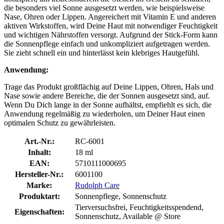
die besonders viel Sonne ausgesetzt werden, wie beispielsweise
Nase, Ohren oder Lippen. Angereichert mit Vitamin E und anderen
aktiven Wirkstoffen, wird Deine Haut mit notwendiger Feuchtigkeit
und wichtigen Nährstoffen versorgt. Aufgrund der Stick-Form kann
die Sonnenpflege einfach und unkompliziert aufgetragen werden.
Sie zieht schnell ein und hinterlässt kein klebriges Hautgefühl.
Anwendung:
Trage das Produkt großflächig auf Deine Lippen, Ohren, Hals und
Nase sowie andere Bereiche, die der Sonnen ausgesetzt sind, auf.
Wenn Du Dich lange in der Sonne aufhältst, empfiehlt es sich, die
Anwendung regelmäßig zu wiederholen, um Deiner Haut einen
optimalen Schutz zu gewährleisten.
Art.-Nr.:
RC-6001
Inhalt:
18 ml
EAN:
5710111000695
Hersteller-Nr.:
6001100
Marke:
Rudolph Care
Produktart:
Sonnenpflege, Sonnenschutz
Tierversuchsfrei, Feuchtigkeitsspendend,
Eigenschaften:
Sonnenschutz, Available @ Store