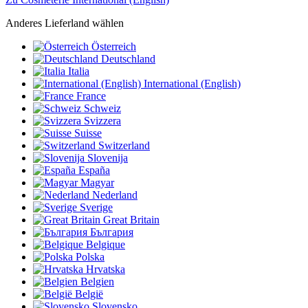
Anderes Lieferland wählen
Österreich
Deutschland
Italia
International (English)
France
Schweiz
Svizzera
Suisse
Switzerland
Slovenija
España
Magyar
Nederland
Sverige
Great Britain
България
Belgique
Polska
Hrvatska
Belgien
België
Slovensko