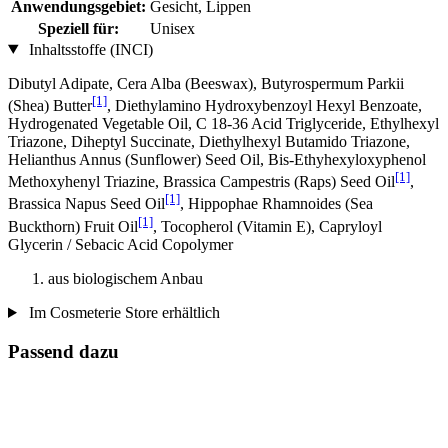
Anwendungsgebiet:
Gesicht, Lippen
Speziell für:
Unisex
Inhaltsstoffe (INCI)
Dibutyl Adipate, Cera Alba (Beeswax), Butyrospermum Parkii
[1]
(Shea) Butter
, Diethylamino Hydroxybenzoyl Hexyl Benzoate,
Hydrogenated Vegetable Oil, C 18-36 Acid Triglyceride, Ethylhexyl
Triazone, Diheptyl Succinate, Diethylhexyl Butamido Triazone,
Helianthus Annus (Sunflower) Seed Oil, Bis-Ethyhexyloxyphenol
[1]
Methoxyhenyl Triazine, Brassica Campestris (Raps) Seed Oil
,
[1]
Brassica Napus Seed Oil
, Hippophae Rhamnoides (Sea
[1]
Buckthorn) Fruit Oil
, Tocopherol (Vitamin E), Capryloyl
Glycerin / Sebacic Acid Copolymer
aus biologischem Anbau
Im Cosmeterie Store erhältlich
Passend dazu