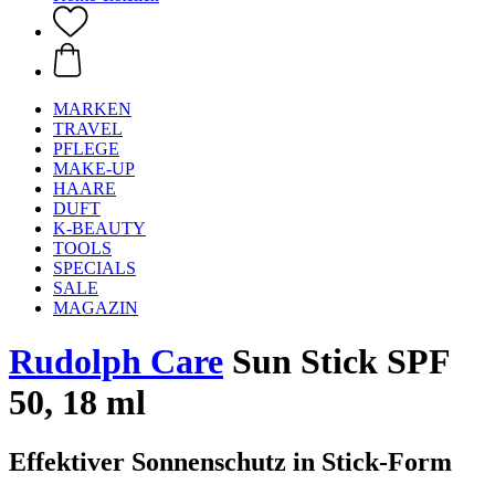
MARKEN
TRAVEL
PFLEGE
MAKE-UP
HAARE
DUFT
K-BEAUTY
TOOLS
SPECIALS
SALE
MAGAZIN
Rudolph Care
Sun Stick SPF
50, 18 ml
Effektiver Sonnenschutz in Stick-Form