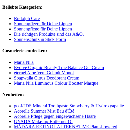
Beliebte Kategorien:
Rudolph Care
Sonnenpflege für Deine Lippen
Sonnenpflege für Deine Lippen
Die richtigen Produkte sind das A&O.
Sonnenschutz in Stick-Form
Cosmeterie entdecken:
Maria Nila
Evolve Organic Beauty True Balance Gel Cream
éternel Aloe Vera Gel mit Monoi
Soapwalla Citrus Deodorant Cream
Maria Nila Luminous Colour Booster Masque
Neuheiten:
geoKIDS Mineral Toothpaste Strawberry & Hydroxyapatite
Acorelle Summer Mist Eau d'Été
Acorelle Pflege gegen eingewachsene Haare
GYADA Make-up-Entferner Öl
MÁDARA RETINOL ALTERNATIVE Plant-Powered