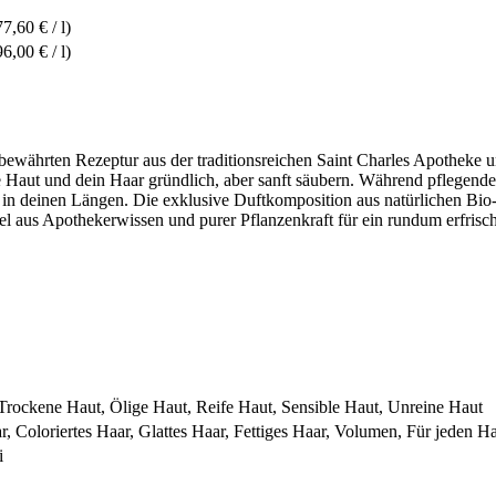
77,60 € / l)
96,00 € / l)
 bewährten Rezeptur aus der traditionsreichen Saint Charles Apotheke 
ine Haut und dein Haar gründlich, aber sanft säubern. Während pflegen
tät in deinen Längen. Die exklusive Duftkomposition aus natürlichen B
l aus Apothekerwissen und purer Pflanzenkraft für ein rundum erfrisc
Trockene Haut, Ölige Haut, Reife Haut, Sensible Haut, Unreine Haut
r, Coloriertes Haar, Glattes Haar, Fettiges Haar, Volumen, Für jeden 
i