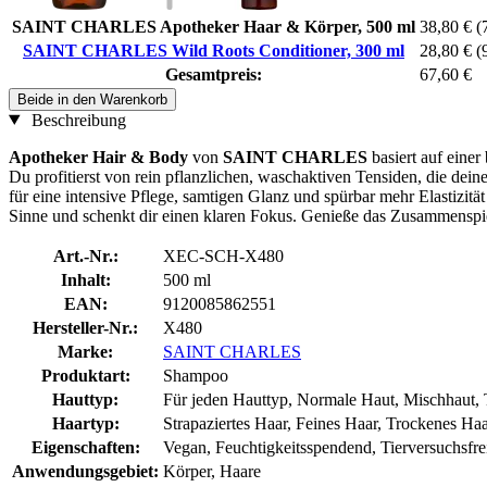
SAINT CHARLES Apotheker Haar & Körper, 500 ml
38,80 €
(
SAINT CHARLES Wild Roots Conditioner, 300 ml
28,80 €
(
Gesamtpreis:
67,60 €
Beide in den Warenkorb
Beschreibung
Apotheker Hair & Body
von
SAINT CHARLES
basiert auf einer
Du profitierst von rein pflanzlichen, waschaktiven Tensiden, die de
für eine intensive Pflege, samtigen Glanz und spürbar mehr Elastizi
Sinne und schenkt dir einen klaren Fokus. Genieße das Zusammenspie
Art.-Nr.:
XEC-SCH-X480
Inhalt:
500 ml
EAN:
9120085862551
Hersteller-Nr.:
X480
Marke:
SAINT CHARLES
Produktart:
Shampoo
Hauttyp:
Für jeden Hauttyp, Normale Haut, Mischhaut, 
Haartyp:
Strapaziertes Haar, Feines Haar, Trockenes Haa
Eigenschaften:
Vegan, Feuchtigkeitsspendend, Tierversuchsfre
Anwendungsgebiet:
Körper, Haare