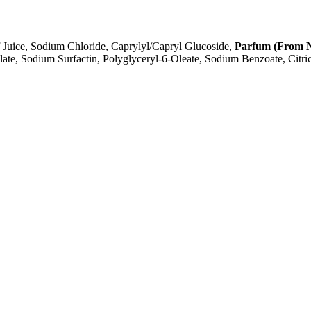
 Juice, Sodium Chloride, Caprylyl/Capryl Glucoside,
Parfum (From Na
te, Sodium Surfactin, Polyglyceryl-6-Oleate, Sodium Benzoate, Citri