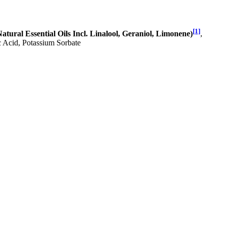
[1]
tural Essential Oils Incl. Linalool, Geraniol, Limonene)
,
c Acid, Potassium Sorbate