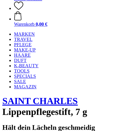
Warenkorb
0,00 €
MARKEN
TRAVEL
PFLEGE
MAKE-UP
HAARE
DUFT
K-BEAUTY
TOOLS
SPECIALS
SALE
MAGAZIN
SAINT CHARLES
Lippenpflegestift, 7 g
Hält dein Lächeln geschmeidig