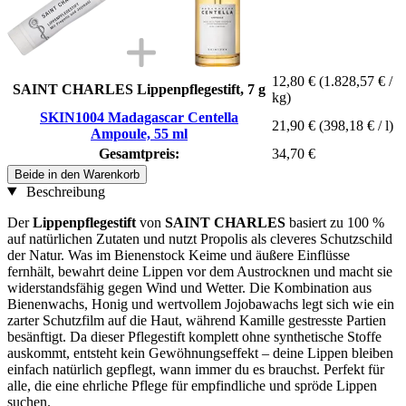
12,80 €
(1.828,57 € /
SAINT CHARLES Lippenpflegestift, 7 g
kg)
SKIN1004 Madagascar Centella
21,90 €
(398,18 € / l)
Ampoule, 55 ml
Gesamtpreis:
34,70 €
Beide in den Warenkorb
Beschreibung
Der
Lippenpflegestift
von
SAINT CHARLES
basiert zu 100 %
auf natürlichen Zutaten und nutzt Propolis als cleveres Schutzschild
der Natur. Was im Bienenstock Keime und äußere Einflüsse
fernhält, bewahrt deine Lippen vor dem Austrocknen und macht sie
widerstandsfähig gegen Wind und Wetter. Die Kombination aus
Bienenwachs, Honig und wertvollem Jojobawachs legt sich wie ein
zarter Schutzfilm auf die Haut, während Kamille gestresste Partien
besänftigt. Da dieser Pflegestift komplett ohne synthetische Stoffe
auskommt, entsteht kein Gewöhnungseffekt – deine Lippen bleiben
einfach natürlich gepflegt, wann immer du es brauchst. Perfekt für
alle, die eine ehrliche Pflege für empfindliche und spröde Lippen
suchen.