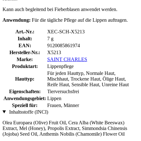
Kann auch begleitend bei Fieberblasen anwendet werden.
Anwendung:
Für die tägliche Pflege auf die Lippen auftragen.
Art.-Nr.:
XEC-SCH-X5213
Inhalt:
7 g
EAN:
9120085861974
Hersteller-Nr.:
X5213
Marke:
SAINT CHARLES
Produktart:
Lippenpflege
Für jeden Hauttyp, Normale Haut,
Hauttyp:
Mischhaut, Trockene Haut, Ölige Haut,
Reife Haut, Sensible Haut, Unreine Haut
Eigenschaften:
Tierversuchsfrei
Anwendungsgebiet:
Lippen
Speziell für:
Frauen, Männer
Inhaltsstoffe (INCI)
Olea Europaea (Olive) Fruit Oil, Cera Alba (White Beeswax)
Extract, Mel (Honey), Propolis Extract, Simmondsia Chinensis
(Jojoba) Seed Oil, Anthemis Nobilis (Chamomile) Flower Oil