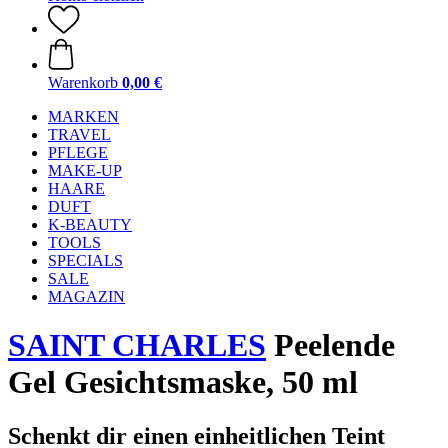
Warenkorb
0,00 €
MARKEN
TRAVEL
PFLEGE
MAKE-UP
HAARE
DUFT
K-BEAUTY
TOOLS
SPECIALS
SALE
MAGAZIN
SAINT CHARLES
Peelende
Gel Gesichtsmaske, 50 ml
Schenkt dir einen einheitlichen Teint