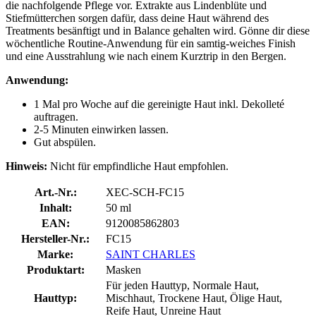
die nachfolgende Pflege vor. Extrakte aus Lindenblüte und
Stiefmütterchen sorgen dafür, dass deine Haut während des
Treatments besänftigt und in Balance gehalten wird. Gönne dir diese
wöchentliche Routine-Anwendung für ein samtig-weiches Finish
und eine Ausstrahlung wie nach einem Kurztrip in den Bergen.
Anwendung:
1 Mal pro Woche auf die gereinigte Haut inkl. Dekolleté
auftragen.
2-5 Minuten einwirken lassen.
Gut abspülen.
Hinweis:
Nicht für empfindliche Haut empfohlen.
Art.-Nr.:
XEC-SCH-FC15
Inhalt:
50 ml
EAN:
9120085862803
Hersteller-Nr.:
FC15
Marke:
SAINT CHARLES
Produktart:
Masken
Für jeden Hauttyp, Normale Haut,
Hauttyp:
Mischhaut, Trockene Haut, Ölige Haut,
Reife Haut, Unreine Haut