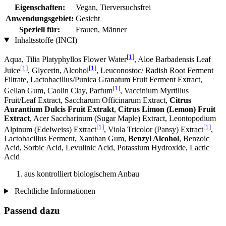
Eigenschaften:
Vegan, Tierversuchsfrei
Anwendungsgebiet:
Gesicht
Speziell für:
Frauen, Männer
Inhaltsstoffe (INCI)
[1]
Aqua, Tilia Platyphyllos Flower Water
, Aloe Barbadensis Leaf
[1]
[1]
Juice
, Glycerin, Alcohol
, Leuconostoc/ Radish Root Ferment
Filtrate, Lactobacillus/Punica Granatum Fruit Ferment Extract,
[1]
Gellan Gum, Caolin Clay, Parfum
, Vaccinium Myrtillus
Fruit/Leaf Extract, Saccharum Officinarum Extract,
Citrus
Aurantium Dulcis Fruit Extrakt
,
Citrus Limon (Lemon) Fruit
Extract
, Acer Saccharinum (Sugar Maple) Extract, Leontopodium
[1]
[1]
Alpinum (Edelweiss) Extract
, Viola Tricolor (Pansy) Extract
,
Lactobacillus Ferment, Xanthan Gum,
Benzyl Alcohol
, Benzoic
Acid, Sorbic Acid, Levulinic Acid, Potassium Hydroxide, Lactic
Acid
aus kontrolliert biologischem Anbau
Rechtliche Informationen
Passend dazu