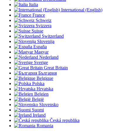
Italia
International (English)
France
Schweiz
Svizzera
Suisse
Switzerland
Slovenija
España
Magyar
Nederland
Sverige
Great Britain
България
Belgique
Polska
Hrvatska
Belgien
België
Slovensko
Suomi
Ireland
Česká republika
Romania