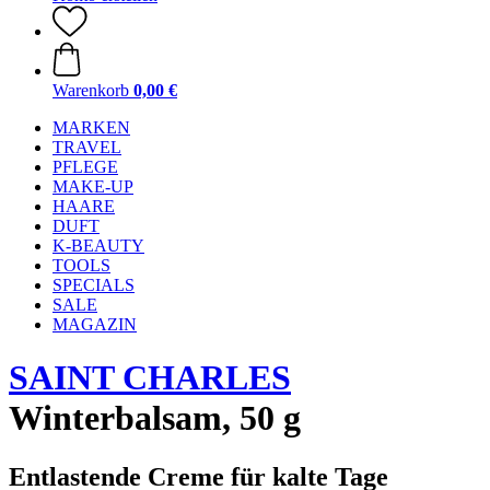
Warenkorb
0,00 €
MARKEN
TRAVEL
PFLEGE
MAKE-UP
HAARE
DUFT
K-BEAUTY
TOOLS
SPECIALS
SALE
MAGAZIN
SAINT CHARLES
Winterbalsam, 50 g
Entlastende Creme für kalte Tage