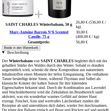
26,80 €
(536,00 € /
SAINT CHARLES Winterbalsam, 50 g
kg)
Marc-Antoine Barrois N°6 Scented
30,00 €
Candle, 75 g
(400,00 € / kg)
Gesamtpreis:
56,80 €
Beide in den Warenkorb
Beschreibung
Der
Winterbalsam
von
SAINT CHARLES
begleitet dich mit der
geballten Stärke des Waldes durch den Winter. Sobald es draußen
ungemütlich wird, schenkt dir diese Komposition aus naturreinen
Inhaltsstoffen einen Moment der tiefen Entspannung. Die enthaltene
Tanne besänfitgt deine Sinne, während Thymian und Salbei als
klassische Kräuter der kalten Saison für ihre klärenden
Eigenschaften bekannt sind. Durch die Kombination aus Lavendel
und Wacholderbeeren wird die Zirkulation im Brustbereich sanft
aktiviert, was ein wunderbar warmes Gefühl auf deiner Haut
erzeugt. Fenchel, Anis und wertvolles Lärchenharz runden die
Rezeptur ab und unterstützen dich dabei, wieder frei durchzuatmen.
Du trägst den Balsam einfach auf Brust und Rücken auf und genießt