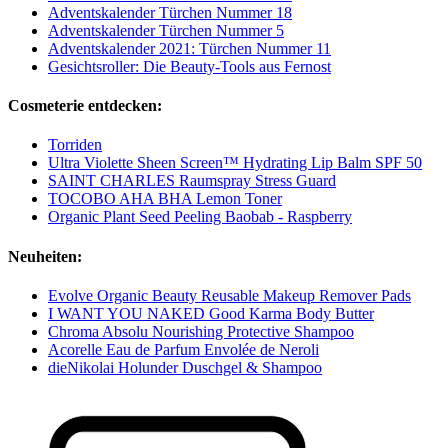
Adventskalender Türchen Nummer 18
Adventskalender Türchen Nummer 5
Adventskalender 2021: Türchen Nummer 11
Gesichtsroller: Die Beauty-Tools aus Fernost
Cosmeterie entdecken:
Torriden
Ultra Violette Sheen Screen™ Hydrating Lip Balm SPF 50
SAINT CHARLES Raumspray Stress Guard
TOCOBO AHA BHA Lemon Toner
Organic Plant Seed Peeling Baobab - Raspberry
Neuheiten:
Evolve Organic Beauty Reusable Makeup Remover Pads
I WANT YOU NAKED Good Karma Body Butter
Chroma Absolu Nourishing Protective Shampoo
Acorelle Eau de Parfum Envolée de Neroli
dieNikolai Holunder Duschgel & Shampoo