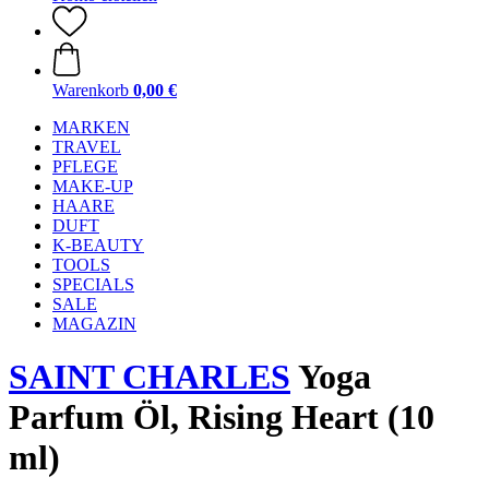
Warenkorb
0,00 €
MARKEN
TRAVEL
PFLEGE
MAKE-UP
HAARE
DUFT
K-BEAUTY
TOOLS
SPECIALS
SALE
MAGAZIN
SAINT CHARLES
Yoga
Parfum Öl, Rising Heart (10
ml)