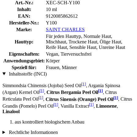
Art.-Nr.:
XEC-SCH-Y100
Inhalt:
10 ml
EAN:
9120085862612
Hersteller-Nr.:
Y100
Marke:
SAINT CHARLES
Für jeden Hauttyp, Normale Haut,
Hauttyp:
Mischhaut, Trockene Haut, Ölige Haut,
Reife Haut, Sensible Haut, Unreine Haut
Eigenschaften:
Vegan, Tierversuchsfrei
Anwendungsgebiet:
Körper
Speziell für:
Frauen, Männer
Inhaltsstoffe (INCI)
[1]
Simmondsia Chinensis (Jojoba) Seed Oil
, Argania Spinosa
[1]
[1]
(Argan) Kernel Oil
,
Citrus Bergamia Peel Oil
, Citrus
[1]
[1]
Reticulata Peel Oil
,
Citrus Sinensis (Orange) Peel Oil
, Citrus
[1]
[1]
Grandis (Pomelo) Peel Oil
, Vanilla Extract
,
Limonene
,
Linalool
aus kontrolliert biologischem Anbau
Rechtliche Informationen