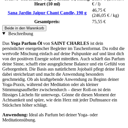
Heart (10 ml)
€ / l)
46,75 €
Sana Jardin Jaipur Chant Candle, 190 g
(246,05 € / kg)
Gesamtpreis:
75,55 €
Beide in den Warenkorb
Beschreibung
Das
Yoga Parfum Öl
von
SAINT CHARLES
ist dein
persönlicher energetischer Begleiter im Taschenformat. Du rollst die
wertvolle Mischung einfach auf deine Pulspunkte auf und lässt dich
von der positiven Energie sofort mitreißen. Auch schärft das Parfum
deine Sinne, schafft eine ausgeglichene Balance und ein Gefühl von
Geborgenheit. Die Basis aus natürlichem Jojobaöl pflegt deine Haut
dabei streichelzart und macht die Anwendung besonders
geschmeidig. Ob als kraftgebende Anwendung zu Beginn deiner
Yoga-Praxis, während der Meditation oder als kleiner
Stimmungsaufheller zwischendurch – dieser Roll-on ist dein
flüssiges Lächeln für unterwegs. Gönne dir diesen Moment der
Achtsamkeit und spüre, wie dein Herz mit jeder Duftnuance ein
Stückchen höher schlägt.
Anwendung:
Ideal als Parfum bei deiner Yoga- oder
Meditationsübung.