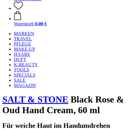
Warenkorb
0,00 €
MARKEN
TRAVEL
PFLEGE
MAKE-UP
HAARE
DUFT
K-BEAUTY
TOOLS
SPECIALS
SALE
MAGAZIN
SALT & STONE
Black Rose &
Oud Hand Cream, 60 ml
Für weiche Haut im Handumdrehen